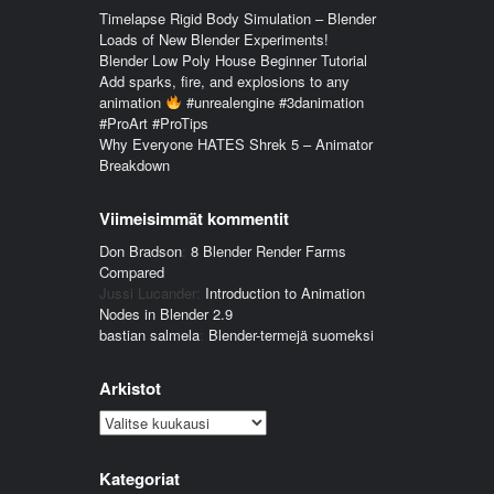
Timelapse Rigid Body Simulation – Blender
Loads of New Blender Experiments!
Blender Low Poly House Beginner Tutorial
Add sparks, fire, and explosions to any
animation
#unrealengine #3danimation
#ProArt #ProTips
Why Everyone HATES Shrek 5 – Animator
Breakdown
Viimeisimmät kommentit
Don Bradson
:
8 Blender Render Farms
Compared
Jussi Lucander
:
Introduction to Animation
Nodes in Blender 2.9
bastian salmela
:
Blender-termejä suomeksi
Arkistot
Arkistot
Kategoriat