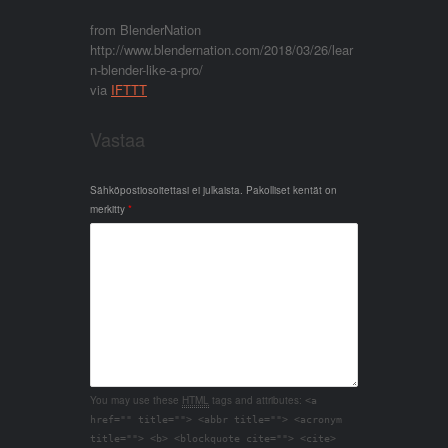
from BlenderNation
http://www.blendernation.com/2018/03/26/lear
n-blender-like-a-pro/
via
IFTTT
Vastaa
Sähköpostiosoitettasi ei julkaista.
Pakolliset kentät on
merkitty
*
You may use these
HTML
tags and attributes:
<a
href="" title=""> <abbr title=""> <acronym
title=""> <b> <blockquote cite=""> <cite>