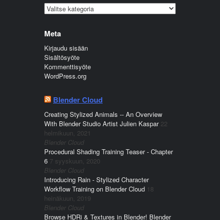
Kategoriat
Meta
Kirjaudu sisään
Sisältösyöte
Kommenttisyöte
WordPress.org
Blender Cloud
Creating Stylized Animals -- An Overview
With Blender Studio Artist Julien Kaspar
22
helmikuun, 2021
Blender Cloud
Procedural Shading Training Teaser - Chapter
6
7 syyskuun, 2020
Blender Cloud
Introducing Rain - Stylized Character
Workflow Training on Blender Cloud
18
heinäkuun, 2019
Blender Cloud
Browse HDRi & Textures in Blender! Blender