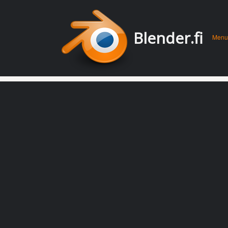
Men
Skip 
Blender.fi
Menu
conte