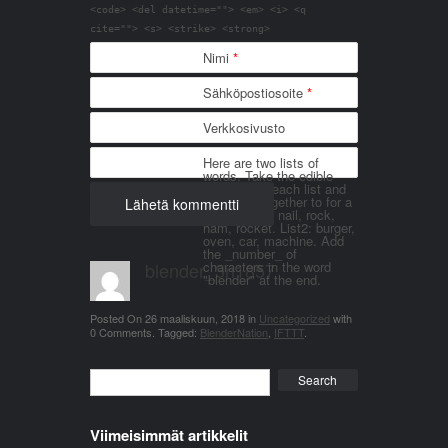
<code> <del datetime=""> <em> <i> <q
cite=""> <s> <strike> <strong>
Nimi
*
Sähköpostiosoite
*
Verkkosivusto
Here are two lists of
words. Take the edible
things from each list and
join them together to for a
word. List 1: nail, rock,
ham, rocket. List2: burger,
oven, car, machine. Add
the _number_ of
blender_3n1857
characters in the word
"blender" at the end.
Posted On
26 maaliskuun, 2018
in
Uncategorized
with
0 Comments
.
Tagged:
BlenderNation
,
IFTTT
.
Search
Viimeisimmät artikkelit