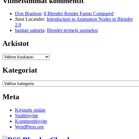
Viimeisimmät kommentit
Don Bradson
:
8 Blender Render Farms Compared
Jussi Lucander
:
Introduction to Animation Nodes in Blender
2.9
bastian salmela
:
Blender-termejä suomeksi
Arkistot
Arkistot
Kategoriat
Kategoriat
Meta
Kirjaudu sisään
Sisältösyöte
Kommenttisyöte
WordPress.org