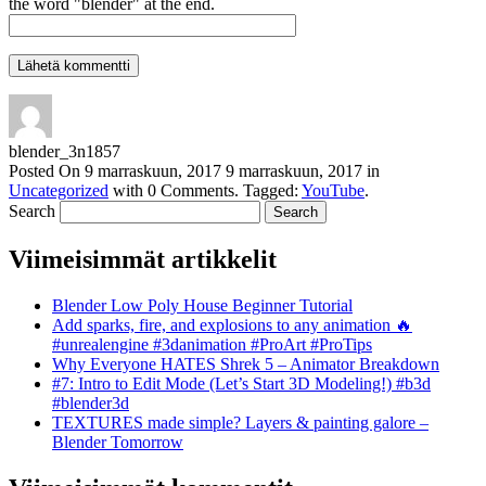
the word "blender" at the end.
blender_3n1857
Posted On
9 marraskuun, 2017
9 marraskuun, 2017
in
Uncategorized
with
0 Comments
.
Tagged:
YouTube
.
Search
Viimeisimmät artikkelit
Blender Low Poly House Beginner Tutorial
Add sparks, fire, and explosions to any animation 🔥
#unrealengine #3danimation #ProArt #ProTips
Why Everyone HATES Shrek 5 – Animator Breakdown
#7: Intro to Edit Mode (Let’s Start 3D Modeling!) #b3d
#blender3d
TEXTURES made simple? Layers & painting galore –
Blender Tomorrow