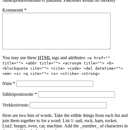
Sähköpostiosoitettasi ei julkaista.
Pakolliset kentät on merkitty
*
Kommentti
*
You may use these
HTML
tags and attributes:
<a href=""
title=""> <abbr title=""> <acronym title=""> <b>
<blockquote cite=""> <cite> <code> <del datetime="">
<em> <i> <q cite=""> <s> <strike> <strong>
Nimi
*
Sähköpostiosoite
*
Verkkosivusto
Here are two lists of words. Take the edible things from each list and
join them together to for a word. List 1: nail, rock, ham, rocket.
List2: burger, oven, car, machine. Add the _number_ of characters in