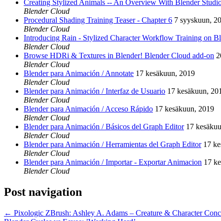
Creating Stylized Animals -- An Overview With Blender Studio 
Blender Cloud
Procedural Shading Training Teaser - Chapter 6
7 syyskuun, 2
Blender Cloud
Introducing Rain - Stylized Character Workflow Training on B
Blender Cloud
Browse HDRi & Textures in Blender! Blender Cloud add-on
2
Blender Cloud
Blender para Animación / Annotate
17 kesäkuun, 2019
Blender Cloud
Blender para Animación / Interfaz de Usuario
17 kesäkuun, 20
Blender Cloud
Blender para Animación / Acceso Rápido
17 kesäkuun, 2019
Blender Cloud
Blender para Animación / Básicos del Graph Editor
17 kesäkuu
Blender Cloud
Blender para Animación / Herramientas del Graph Editor
17 ke
Blender Cloud
Blender para Animación / Importar - Exportar Animacion
17 k
Blender Cloud
Post navigation
←
Pixologic ZBrush: Ashley A. Adams – Creature & Character Conce