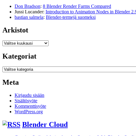
Don Bradson
:
8 Blender Render Farms Compared
Jussi Lucander
:
Introduction to Animation Nodes in Blender 2.
bastian salmela
:
Blender-termejä suomeksi
Arkistot
Arkistot
Kategoriat
Kategoriat
Meta
Kirjaudu sisään
Sisältösyöte
Kommenttisyöte
WordPress.org
Blender Cloud