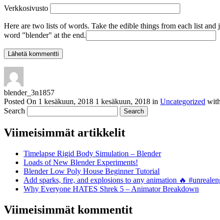
Verkkosivusto
Here are two lists of words. Take the edible things from each list and 
word "blender" at the end.
blender_3n1857
Posted On
1 kesäkuun, 2018
1 kesäkuun, 2018
in
Uncategorized
wit
Search
Viimeisimmät artikkelit
Timelapse Rigid Body Simulation – Blender
Loads of New Blender Experiments!
Blender Low Poly House Beginner Tutorial
Add sparks, fire, and explosions to any animation 🔥 #unreal
Why Everyone HATES Shrek 5 – Animator Breakdown
Viimeisimmät kommentit