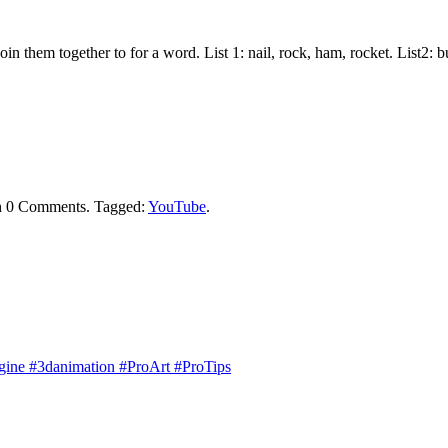
join them together to for a word. List 1: nail, rock, ham, rocket. List2:
h
0 Comments
.
Tagged:
YouTube
.
engine #3danimation #ProArt #ProTips