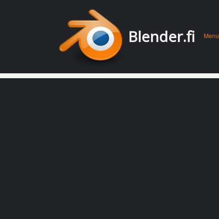
Men
Skip 
Blender.fi
Menu
conte