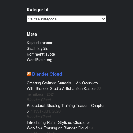
Kategoriat
Kategoriat
Meta
Kirjaudu sisään
Sisältösyöte
Kommenttisyöte
WordPress.org
Blender Cloud
Creating Stylized Animals -- An Overview
With Blender Studio Artist Julien Kaspar
22
helmikuun, 2021
Blender Cloud
Procedural Shading Training Teaser - Chapter
6
7 syyskuun, 2020
Blender Cloud
Introducing Rain - Stylized Character
Workflow Training on Blender Cloud
18