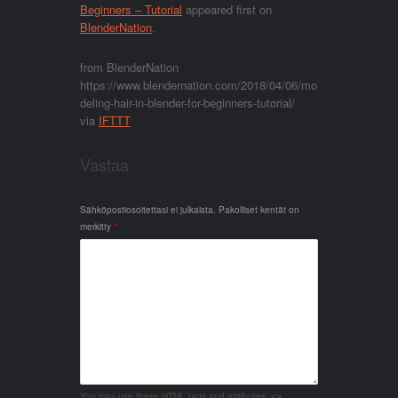
Beginners – Tutorial
appeared first on
BlenderNation
.
from BlenderNation
https://www.blendernation.com/2018/04/06/mo
deling-hair-in-blender-for-beginners-tutorial/
via
IFTTT
Vastaa
Sähköpostiosoitettasi ei julkaista.
Pakolliset kentät on
merkitty
*
You may use these
HTML
tags and attributes:
<a