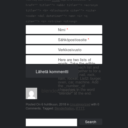
href="" title=""> <abbr title=""> <acronym
title=""> <b> <blockquote cite=""> <cite>
<code> <del datetime=""> <em> <i> <q
cite=""> <s> <strike> <strong>
Nimi
*
Sähköpostiosoite
*
Verkkosivusto
Here are two lists of
words. Take the edible
things from each list and
join them together to for a
word. List 1: nail, rock,
ham, rocket. List2: burger,
oven, car, machine. Add
the _number_ of
blender_3n1857
characters in the word
"blender" at the end.
Posted On
6 huhtikuun, 2018
in
Uncategorized
with
0
Comments
.
Tagged:
BlenderNation
,
IFTTT
.
Search