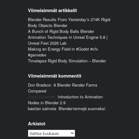
Viimeisimmät artikkelit
Blender Results From Yesterday’s 274K Rigid
Body Objects Blender
A Bunch of Rigid Body Balls Blender
Animation Techniques in Unreal Engine 5.8 |
Unreal Fest 2026 Lab
Making an Energy Field in #Godot #vfx
#gamedev
Timelapse Rigid Body Simulation – Blender
Viimeisimmät kommentit
Don Bradson
:
8 Blender Render Farms
Compared
Jussi Lucander
:
Introduction to Animation
Nodes in Blender 2.9
bastian salmela
:
Blender-termejä suomeksi
Arkistot
Arkistot