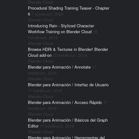
Blender Cloud
Procedural Shading Training Teaser - Chapter
6
7 syyskuun, 2020
Blender Cloud
Introducing Rain - Stylized Character
Workflow Training on Blender Cloud
18
heinäkuun, 2019
Blender Cloud
Browse HDRi & Textures in Blender! Blender
Cloud add-on
20 kesäkuun, 2019
Blender Cloud
Blender para Animación / Annotate
17
kesäkuun, 2019
Blender Cloud
Blender para Animación / Interfaz de Usuario
17 kesäkuun, 2019
Blender Cloud
Blender para Animación / Acceso Rápido
17
kesäkuun, 2019
Blender Cloud
Blender para Animación / Básicos del Graph
Editor
17 kesäkuun, 2019
Blender Cloud
Blender para Animación / Herramientas del