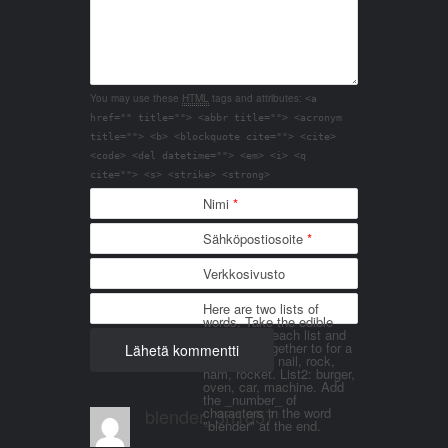
You may use these
HTML
tags and attributes:
<a
href="" title=""> <abbr title=""> <acronym
title=""> <b> <blockquote cite=""> <cite>
<code> <del datetime=""> <em> <i> <q
cite=""> <s> <strike> <strong>
Nimi
*
Sähköpostiosoite
*
Verkkosivusto
Here are two lists of
words. Take the edible
things from each list and
join them together to for a
word. List 1: nail, rock,
ham, rocket. List2: burger,
oven, car, machine. Add
the _number_ of
blender_3n1857
characters in the word
"blender" at the end.