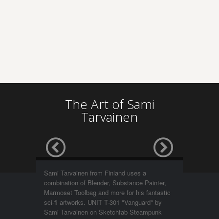
The Art of Sami
Tarvainen
Sami Tarvainen from Finland uses a
combination of Blender, Substance Painter,
Marmoset Toolbag and more for his fantastic
sci-fi artworks. UNIT T-301 "Vanguard" by
Sami Tarvainen on Sketchfab Steampunk