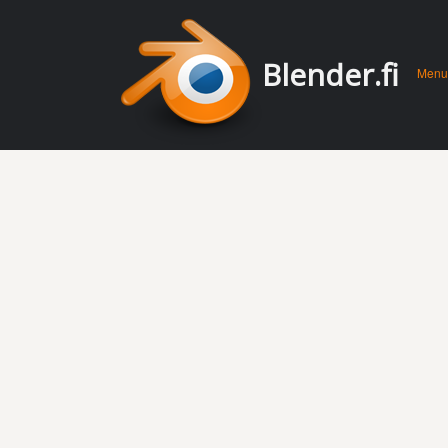
Men
Skip 
Blender.fi
Menu
conte