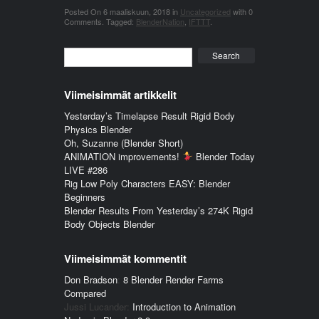
Posted On
6 maaliskuun, 2018
in
Uncategorized
with
0
Comments
.
Tagged:
BlenderNation
,
IFTTT
.
Search
Viimeisimmät artikkelit
Yesterday’s Timelapse Result Rigid Body
Physics Blender
Oh, Suzanne (Blender Short)
ANIMATION improvements!
Blender Today
LIVE #286
Rig Low Poly Characters EASY: Blender
Beginners
Blender Results From Yesterday’s 274K Rigid
Body Objects Blender
Viimeisimmät kommentit
Don Bradson
:
8 Blender Render Farms
Compared
Jussi Lucander
:
Introduction to Animation