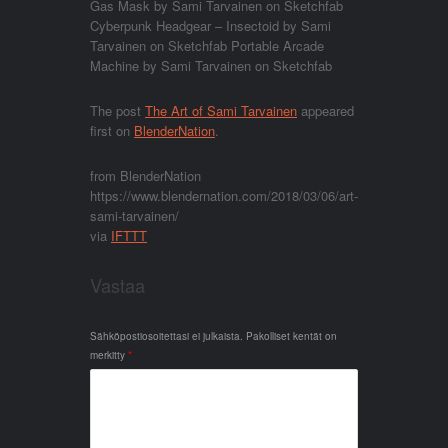
Gas Mask by Sami Tarvainen on Sketchfab
Cyberpunk Headgear – Insectoid by Sami
Tarvainen on Sketchfab Portable Arcade
Machine by Sami Tarvainen on Sketchfab
The post
The Art of Sami Tarvainen
appeared
first on
BlenderNation
.
from BlenderNation
https://www.blendernation.com/2018/03/06/art-
sami-tarvainen/
via
IFTTT
Vastaa
Sähköpostiosoitettasi ei julkaista.
Pakolliset kentät on
merkitty
*