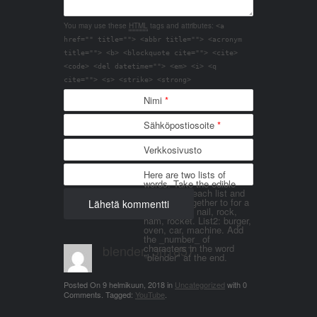
You may use these
HTML
tags and attributes:
<a
href="" title=""> <abbr title=""> <acronym
title=""> <b> <blockquote cite=""> <cite>
<code> <del datetime=""> <em> <i> <q
cite=""> <s> <strike> <strong>
Nimi
*
Sähköpostiosoite
*
Verkkosivusto
Here are two lists of
words. Take the edible
things from each list and
join them together to for a
word. List 1: nail, rock,
ham, rocket. List2: burger,
oven, car, machine. Add
the _number_ of
blender_3n1857
characters in the word
"blender" at the end.
Posted On
9 helmikuun, 2018
in
Uncategorized
with
0
Comments
.
Tagged:
YouTube
.