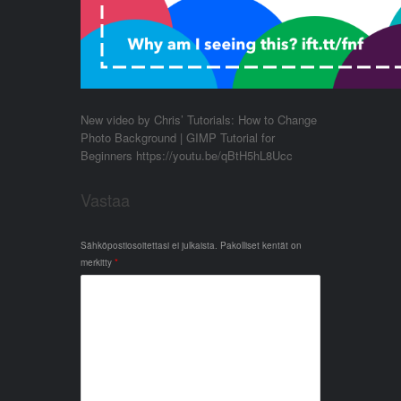
New video by Chris’ Tutorials: How to Change
Photo Background | GIMP Tutorial for
Beginners https://youtu.be/qBtH5hL8Ucc
Vastaa
Sähköpostiosoitettasi ei julkaista.
Pakolliset kentät on
merkitty
*