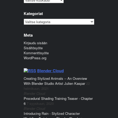
Kategoriat
Kategoriat
Meta
Kirjaudu sisään
Sisältösyöte
Kommenttisyöte
WordPress.org
Blender Cloud
Creating Stylized Animals -- An Overview
With Blender Studio Artist Julien Kaspar
22
helmikuun, 2021
Blender Cloud
Procedural Shading Training Teaser - Chapter
6
7 syyskuun, 2020
Blender Cloud
Introducing Rain - Stylized Character