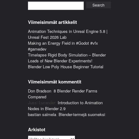
Search
Viimeisimmät artikkelit
Animation Techniques in Unreal Engine 5.8 |
Unreal Fest 2026 Lab
Making an Energy Field in #Godot #vfx
#gamedev
Timelapse Rigid Body Simulation – Blender
Loads of New Blender Experiments!
Blender Low Poly House Beginner Tutorial
Viimeisimmät kommentit
Don Bradson
:
8 Blender Render Farms
Compared
Jussi Lucander
:
Introduction to Animation
Nodes in Blender 2.9
bastian salmela
:
Blender-termejä suomeksi
Arkistot
Arkistot