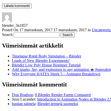
blender_3n1857
Posted On
17 marraskuun, 2017
17 marraskuun, 2017
in
Uncategoriz
Search
Viimeisimmät artikkelit
Timelapse Rigid Body Simulation – Blender
Loads of New Blender Experiments!
Blender Low Poly House Beginner Tutorial
Add sparks, fire, and explosions to any animation 🔥 #unreal
Why Everyone HATES Shrek 5 – Animator Breakdown
Viimeisimmät kommentit
Don Bradson
:
8 Blender Render Farms Compared
Jussi Lucander
:
Introduction to Animation Nodes in Blender 2.
bastian salmela
:
Blender-termejä suomeksi