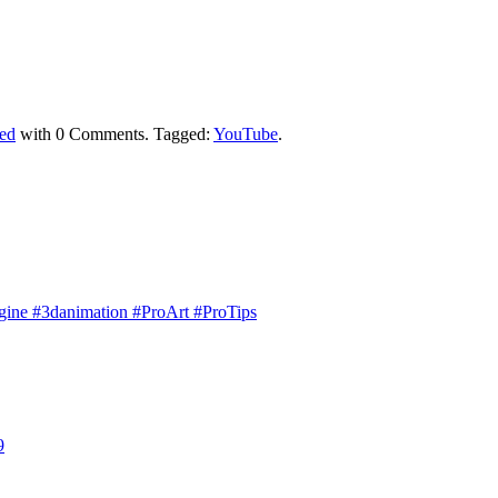
ed
with
0 Comments
.
Tagged:
YouTube
.
engine #3danimation #ProArt #ProTips
9