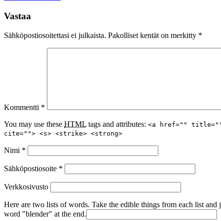
Vastaa
Sähköpostiosoitettasi ei julkaista.
Pakolliset kentät on merkitty
*
Kommentti
*
You may use these
HTML
tags and attributes:
<a href="" title="
cite=""> <s> <strike> <strong>
Nimi
*
Sähköpostiosoite
*
Verkkosivusto
Here are two lists of words. Take the edible things from each list and 
word "blender" at the end.