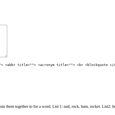
"> <abbr title=""> <acronym title=""> <b> <blockquote ci
join them together to for a word. List 1: nail, rock, ham, rocket. List2: