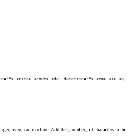
te=""> <cite> <code> <del datetime=""> <em> <i> <q
 burger, oven, car, machine. Add the _number_ of characters in the