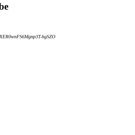
be
Gya_9XER0wnFS6Mgnp3T-hgSZO