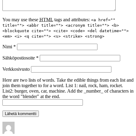
You may use these
HTML
tags and attributes:
<a href=""
title=""> <abbr title=""> <acronym title=""> <b>
<blockquote cite=""> <cite> <code> <del datetime="">
<em> <i> <q cite=""> <s> <strike> <strong>
Nimi
*
Sähköpostiosoite
*
Verkkosivusto
Here are two lists of words. Take the edible things from each list and
join them together to for a word. List 1: nail, rock, ham, rocket.
List2: burger, oven, car, machine. Add the _number_ of characters in
the word "blender" at the end.