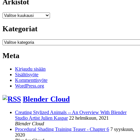
Arkistot
Arkistot
Kategoriat
Kategoriat
Meta
Kirjaudu sisään
Sisältösyöte
Kommenttisyöte
WordPress.org
Blender Cloud
Creating Stylized Animals -- An Overview With Blender
Studio Artist Julien Kaspar
22 helmikuun, 2021
Blender Cloud
Procedural Shading Training Teaser - Chapter 6
7 syyskuun,
2020