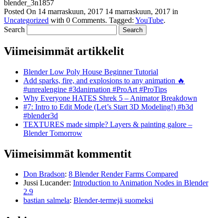
blender_3n1857
Posted On
14 marraskuun, 2017
14 marraskuun, 2017
in
Uncategorized
with
0 Comments
.
Tagged:
YouTube
.
Search
Viimeisimmät artikkelit
Blender Low Poly House Beginner Tutorial
Add sparks, fire, and explosions to any animation 🔥
#unrealengine #3danimation #ProArt #ProTips
Why Everyone HATES Shrek 5 – Animator Breakdown
#7: Intro to Edit Mode (Let’s Start 3D Modeling!) #b3d
#blender3d
TEXTURES made simple? Layers & painting galore –
Blender Tomorrow
Viimeisimmät kommentit
Don Bradson
:
8 Blender Render Farms Compared
Jussi Lucander
:
Introduction to Animation Nodes in Blender
2.9
bastian salmela
:
Blender-termejä suomeksi