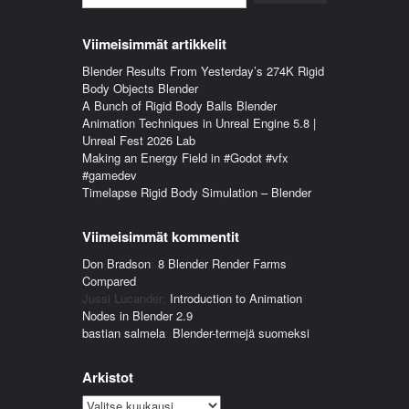
Viimeisimmät artikkelit
Blender Results From Yesterday’s 274K Rigid
Body Objects Blender
A Bunch of Rigid Body Balls Blender
Animation Techniques in Unreal Engine 5.8 |
Unreal Fest 2026 Lab
Making an Energy Field in #Godot #vfx
#gamedev
Timelapse Rigid Body Simulation – Blender
Viimeisimmät kommentit
Don Bradson
:
8 Blender Render Farms
Compared
Jussi Lucander
:
Introduction to Animation
Nodes in Blender 2.9
bastian salmela
:
Blender-termejä suomeksi
Arkistot
Arkistot