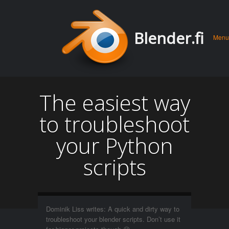
Men
Skip 
Blender.fi
Menu
conte
The easiest way
to troubleshoot
your Python
scripts
Dominik Liss writes: A quick and dirty way to
troubleshoot your blender scripts. Don’t use it