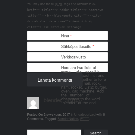
You may use these
HTML
tags and attributes:
<a
href="" title=""> <abbr title=""> <acronym
title=""> <b> <blockquote cite=""> <cite>
<code> <del datetime=""> <em> <i> <q
cite=""> <s> <strike> <strong>
Nimi
*
Sähköpostiosoite
*
Verkkosivusto
Here are two lists of
words. Take the edible
things from each list and
join them together to for a
word. List 1: nail, rock,
ham, rocket. List2: burger,
oven, car, machine. Add
the _number_ of
blender_3n1857
characters in the word
"blender" at the end.
Posted On
2 syyskuun, 2017
in
Uncategorized
with
0
Comments
.
Tagged:
BlenderNation
,
IFTTT
.
Search