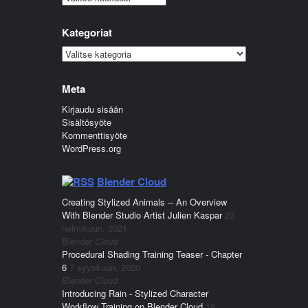
Kategoriat
Kategoriat
Meta
Kirjaudu sisään
Sisältösyöte
Kommenttisyöte
WordPress.org
Blender Cloud
Creating Stylized Animals -- An Overview
With Blender Studio Artist Julien Kaspar
22
helmikuun, 2021
Blender Cloud
Procedural Shading Training Teaser - Chapter
6
7 syyskuun, 2020
Blender Cloud
Introducing Rain - Stylized Character
Workflow Training on Blender Cloud
18