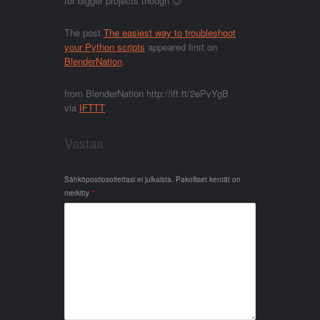
for bigger projects though 😉
The post
The easiest way to troubleshoot
your Python scripts
appeared first on
BlenderNation
.
from BlenderNation http://ift.tt/2ePvYgB
via
IFTTT
Vastaa
Sähköpostiosoitettasi ei julkaista.
Pakolliset kentät on
merkitty
*