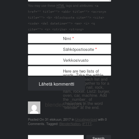
You may use these
HTML
tags and attributes:
<a
href="" title=""> <abbr title=""> <acronym
title=""> <b> <blockquote cite=""> <cite>
<code> <del datetime=""> <em> <i> <q
cite=""> <s> <strike> <strong>
Nimi
*
Sähköpostiosoite
*
Verkkosivusto
Here are two lists of
words. Take the edible
things from each list and
join them together to for a
word. List 1: nail, rock,
ham, rocket. List2: burger,
oven, car, machine. Add
the _number_ of
blender_3n1857
characters in the word
"blender" at the end.
Posted On
31 elokuun, 2017
in
Uncategorized
with
0
Comments
.
Tagged:
BlenderNation
,
IFTTT
.
Search