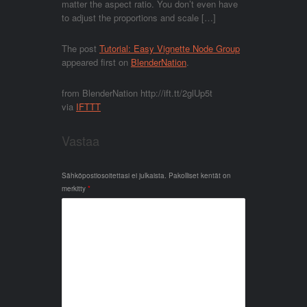
matter the aspect ratio. You don’t even have
to adjust the proportions and scale […]
The post
Tutorial: Easy Vignette Node Group
appeared first on
BlenderNation
.
from BlenderNation http://ift.tt/2glUp5t
via
IFTTT
Vastaa
Sähköpostiosoitettasi ei julkaista.
Pakolliset kentät on
merkitty
*