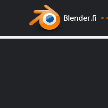
Men
Skip 
Blender.fi
Menu
conte