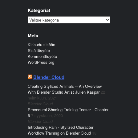
Kategoriat
Kategoriat
Meta
Kirjaudu sisään
Sisältösyöte
Kommenttisyöte
WordPress.org
Blender Cloud
Creating Stylized Animals -- An Overview
With Blender Studio Artist Julien Kaspar
22
helmikuun, 2021
Blender Cloud
Procedural Shading Training Teaser - Chapter
6
7 syyskuun, 2020
Blender Cloud
Introducing Rain - Stylized Character
Workflow Training on Blender Cloud
18