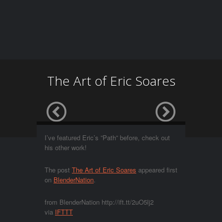
The Art of Eric Soares
I’ve featured Eric’s ”Path” before, check out
his other work!
The post
The Art of Eric Soares
appeared first
on
BlenderNation
.
from BlenderNation http://ift.tt/2uO5lj2
via
IFTTT