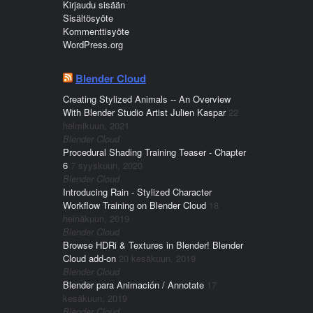
Kirjaudu sisään
Sisältösyöte
Kommenttisyöte
WordPress.org
Blender Cloud
Creating Stylized Animals -- An Overview
With Blender Studio Artist Julien Kaspar
22
helmikuun, 2021
Blender Cloud
Procedural Shading Training Teaser - Chapter
6
7 syyskuun, 2020
Blender Cloud
Introducing Rain - Stylized Character
Workflow Training on Blender Cloud
18
heinäkuun, 2019
Blender Cloud
Browse HDRi & Textures in Blender! Blender
Cloud add-on
20 kesäkuun, 2019
Blender Cloud
Blender para Animación / Annotate
17
kesäkuun, 2019
Blender Cloud