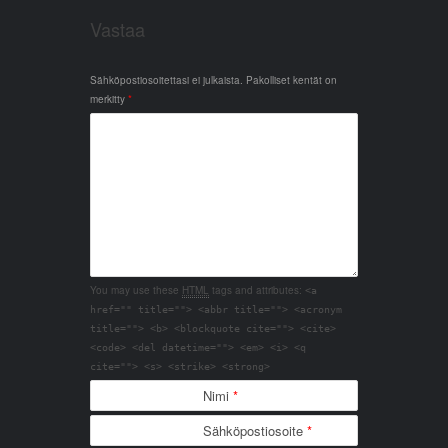
Vastaa
Sähköpostiosoitettasi ei julkaista.
Pakolliset kentät on
merkitty
*
You may use these
HTML
tags and attributes:
<a
href="" title=""> <abbr title=""> <acronym
title=""> <b> <blockquote cite=""> <cite>
<code> <del datetime=""> <em> <i> <q
cite=""> <s> <strike> <strong>
Nimi
*
Sähköpostiosoite
*