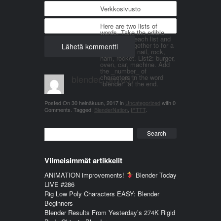
Verkkosivusto
Here are two lists of
words. Take the edible
things from each list and
join them together to for a
word. List 1: nail, rock,
ham, rocket. List2: burger,
oven, car, machine. Add
the _number_ of
blender_3n1857
characters in the word
"blender" at the end.
Posted On
30 heinäkuun, 2017
in
Uncategorized
with
0
Comments
.
Tagged:
BlenderNation
,
IFTTT
.
Search
Viimeisimmät artikkelit
ANIMATION improvements!
Blender Today
LIVE #286
Rig Low Poly Characters EASY: Blender
Beginners
Blender Results From Yesterday’s 274K Rigid