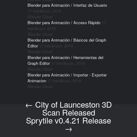
Blender para Animación / Interfaz de Usuario
17 kesäkuun, 2019
Blender Cloud
Blender para Animación / Acceso Rápido
17
kesäkuun, 2019
Blender Cloud
Blender para Animación / Básicos del Graph
Editor
17 kesäkuun, 2019
Blender Cloud
Blender para Animación / Herramientas del
Graph Editor
17 kesäkuun, 2019
Blender Cloud
Blender para Animación / Importar - Exportar
Animacion
17 kesäkuun, 2019
Blender Cloud
←
City of Launceston 3D
Post navigation
Scan Released
Sprytile v0.4.21 Release
→