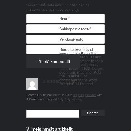
<code> <del datetime=""> <em> <i> <q
cite=""> <s> <strike> <strong>
Nimi
*
Sähköpostiosoite
*
Verkkosivusto
Here are two lists of
words. Take the edible
things from each list and
join them together to for a
word. List 1: nail, rock,
ham, rocket. List2: burger,
oven, car, machine. Add
the _number_ of
blender_3n1857
characters in the word
"blender" at the end.
Posted On
12 joulukuun, 2025
in
3d
,
b3d
,
blender
with
0 Comments
.
Tagged:
3d
,
b3d
,
blender
.
Search
Viimeisimmät artikkelit