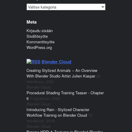
Kategoriat
Meta
Kirjaudu sisään
Sisältösyöte
Kommenttisyöte
WordPress.org
Blender Cloud
Creating Stylized Animals -- An Overview
With Blender Studio Artist Julien Kaspar
22
helmikuun, 2021
Blender Cloud
Procedural Shading Training Teaser - Chapter
6
7 syyskuun, 2020
Blender Cloud
Introducing Rain - Stylized Character
Workflow Training on Blender Cloud
18
heinäkuun, 2019
Blender Cloud
Browse HDRi & Textures in Blender! Blender