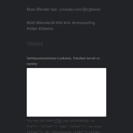
More Blender tips: youtube.com/@cgboost
#b3d #blender3d #3d #vfx #compositing
#3dart #3dartist
Vastaa
Sähköpostiosoitettasi ei julkaista.
Pakolliset kentät on
merkitty
*
You may use these
HTML
tags and attributes:
<a
href="" title=""> <abbr title=""> <acronym
title=""> <b> <blockquote cite=""> <cite>