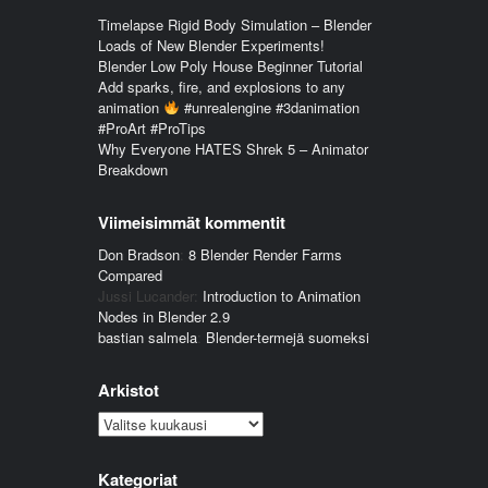
Timelapse Rigid Body Simulation – Blender
Loads of New Blender Experiments!
Blender Low Poly House Beginner Tutorial
Add sparks, fire, and explosions to any
animation
#unrealengine #3danimation
#ProArt #ProTips
Why Everyone HATES Shrek 5 – Animator
Breakdown
Viimeisimmät kommentit
Don Bradson
:
8 Blender Render Farms
Compared
Jussi Lucander
:
Introduction to Animation
Nodes in Blender 2.9
bastian salmela
:
Blender-termejä suomeksi
Arkistot
Arkistot
Kategoriat