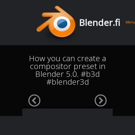
Men
Skip 
Blender.fi
Menu
conte
How you can create a
compositor preset in
Blender 5.0. #b3d
#blender3d