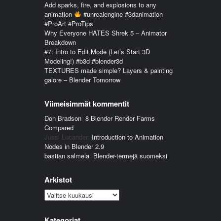
Add sparks, fire, and explosions to any
animation
#unrealengine #3danimation
#ProArt #ProTips
Why Everyone HATES Shrek 5 – Animator
Breakdown
#7: Intro to Edit Mode (Let’s Start 3D
Modeling!) #b3d #blender3d
TEXTURES made simple? Layers & painting
galore – Blender Tomorrow
Viimeisimmät kommentit
Don Bradson
:
8 Blender Render Farms
Compared
Jussi Lucander
:
Introduction to Animation
Nodes in Blender 2.9
bastian salmela
:
Blender-termejä suomeksi
Arkistot
Arkistot
Kategoriat