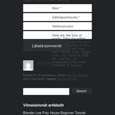
cite=""> <s> <strike> <strong>
Nimi
*
Sähköpostiosoite
*
Verkkosivusto
Here are two lists of
words. Take the edible
things from each list and
join them together to for a
word. List 1: nail, rock,
ham, rocket. List2: burger,
oven, car, machine. Add
the _number_ of
blender_3n1857
characters in the word
"blender" at the end.
Posted On
15 marraskuun, 2025
in
3d
,
b3d
,
blender
with
0 Comments
.
Tagged:
3d
,
b3d
,
blender
.
Search
Viimeisimmät artikkelit
Blender Low Poly House Beginner Tutorial