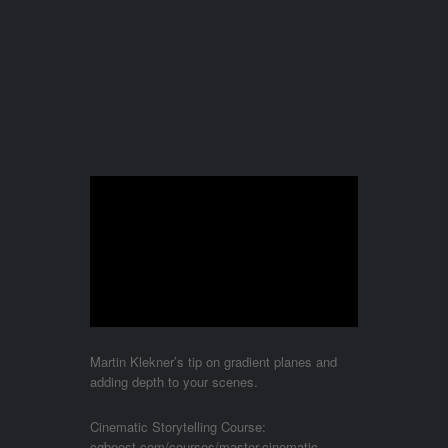
Martin Klekner’s tip on gradient planes and
adding depth to your scenes.
Cinematic Storytelling Course:
cgboost.com/courses/master-cinematic-