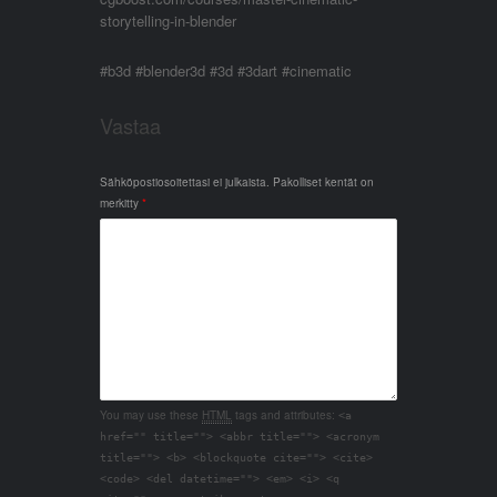
storytelling-in-blender
#b3d #blender3d #3d #3dart #cinematic
Vastaa
Sähköpostiosoitettasi ei julkaista.
Pakolliset kentät on
merkitty
*
You may use these
HTML
tags and attributes:
<a
href="" title=""> <abbr title=""> <acronym
title=""> <b> <blockquote cite=""> <cite>
<code> <del datetime=""> <em> <i> <q