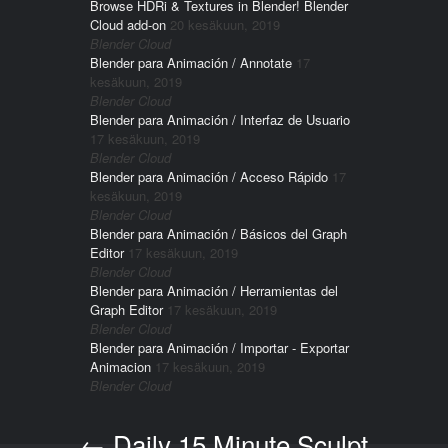
Browse HDRi & Textures in Blender! Blender
Cloud add-on
20 kesäkuun, 2019
Blender Cloud
Blender para Animación / Annotate
17
kesäkuun, 2019
Blender Cloud
Blender para Animación / Interfaz de Usuario
17 kesäkuun, 2019
Blender Cloud
Blender para Animación / Acceso Rápido
17
kesäkuun, 2019
Blender Cloud
Blender para Animación / Básicos del Graph
Editor
17 kesäkuun, 2019
Blender Cloud
Blender para Animación / Herramientas del
Graph Editor
17 kesäkuun, 2019
Blender Cloud
Blender para Animación / Importar - Exportar
Animacion
17 kesäkuun, 2019
Blender Cloud
←
Daily 15 Minute Sculpt
Post navigation