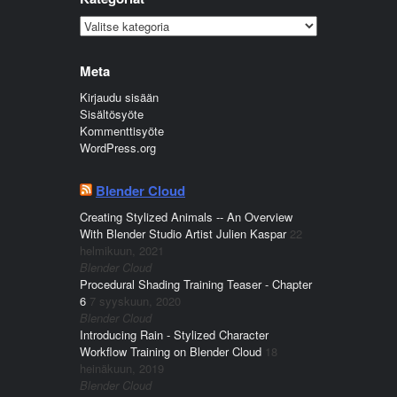
Kategoriat
Meta
Kirjaudu sisään
Sisältösyöte
Kommenttisyöte
WordPress.org
Blender Cloud
Creating Stylized Animals -- An Overview
With Blender Studio Artist Julien Kaspar
22
helmikuun, 2021
Blender Cloud
Procedural Shading Training Teaser - Chapter
6
7 syyskuun, 2020
Blender Cloud
Introducing Rain - Stylized Character
Workflow Training on Blender Cloud
18
heinäkuun, 2019
Blender Cloud