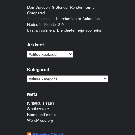
Don Bradson
:
8 Blender Render Farms
Compared
Jussi Lucander
:
Introduction to Animation
Nodes in Blender 2.9
bastian salmela
:
Blender-termejä suomeksi
Arkistot
Arkistot
Kategoriat
Kategoriat
Meta
Kirjaudu sisään
Sisältösyöte
Kommenttisyöte
WordPress.org
Blender Cloud