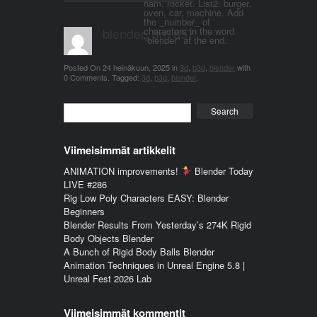
ham, rocket. List2: burger,
oven, car, machine. Add
the _number_ of
blender_3n1857
characters in the word
"blender" at the end.
Posted On
24 heinäkuun, 2025
in
3d
,
b3d
,
blender
with
0 Comments
.
Tagged:
3d
,
b3d
,
blender
.
Search
Viimeisimmät artikkelit
ANIMATION improvements!
Blender Today
LIVE #286
Rig Low Poly Characters EASY: Blender
Beginners
Blender Results From Yesterday’s 274K Rigid
Body Objects Blender
A Bunch of Rigid Body Balls Blender
Animation Techniques in Unreal Engine 5.8 |
Unreal Fest 2026 Lab
Viimeisimmät kommentit