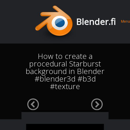
Men
Skip 
Blender.fi
Menu
conte
How to create a
procedural Starburst
background in Blender
#blender3d #b3d
#texture