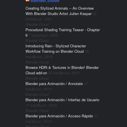
Creating Stylized Animals -- An Overview
With Blender Studio Artist Julien Kaspar
22
helmikuun, 2021
Blender Cloud
Procedural Shading Training Teaser - Chapter
6
7 syyskuun, 2020
Blender Cloud
Introducing Rain - Stylized Character
Workflow Training on Blender Cloud
18
heinäkuun, 2019
Blender Cloud
Browse HDRi & Textures in Blender! Blender
Cloud add-on
20 kesäkuun, 2019
Blender Cloud
Blender para Animación / Annotate
17
kesäkuun, 2019
Blender Cloud
Blender para Animación / Interfaz de Usuario
17 kesäkuun, 2019
Blender Cloud
Blender para Animación / Acceso Rápido
17
kesäkuun, 2019
Blender Cloud