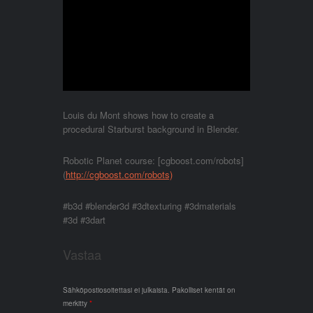
Louis du Mont shows how to create a
procedural Starburst background in Blender.
Robotic Planet course: [cgboost.com/robots]
(
http://cgboost.com/robots)
#b3d #blender3d #3dtexturing #3dmaterials
#3d #3dart
Vastaa
Sähköpostiosoitettasi ei julkaista.
Pakolliset kentät on
merkitty
*