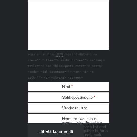
You may use these
HTML
tags and attributes:
<a
href="" title=""> <abbr title=""> <acronym
title=""> <b> <blockquote cite=""> <cite>
<code> <del datetime=""> <em> <i> <q
cite=""> <s> <strike> <strong>
Nimi
*
Sähköpostiosoite
*
Verkkosivusto
Here are two lists of
words. Take the edible
things from each list and
join them together to for a
word. List 1: nail, rock,