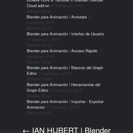
Cloud add-on
20 kesäkuun, 2019
Blender Cloud
Blender para Animación / Annotate
17
kesäkuun, 2019
Blender Cloud
Blender para Animación / Interfaz de Usuario
17 kesäkuun, 2019
Blender Cloud
Blender para Animación / Acceso Rápido
17
kesäkuun, 2019
Blender Cloud
Blender para Animación / Básicos del Graph
Editor
17 kesäkuun, 2019
Blender Cloud
Blender para Animación / Herramientas del
Graph Editor
17 kesäkuun, 2019
Blender Cloud
Blender para Animación / Importar - Exportar
Animacion
17 kesäkuun, 2019
Blender Cloud
←
IAN HUBERT | Blender
Post navigation