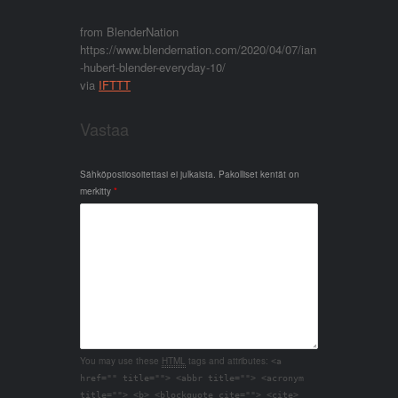
from BlenderNation
https://www.blendernation.com/2020/04/07/ian
-hubert-blender-everyday-10/
via
IFTTT
Vastaa
Sähköpostiosoitettasi ei julkaista.
Pakolliset kentät on
merkitty
*
You may use these
HTML
tags and attributes:
<a
href="" title=""> <abbr title=""> <acronym
title=""> <b> <blockquote cite=""> <cite>