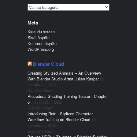
Kategoriat
Meta
Kirjaudu sisään
Sisältösyöte
Kommenttisyöte
WordPress.org
Blender Cloud
Creating Stylized Animals -- An Overview
With Blender Studio Artist Julien Kaspar
22
helmikuun, 2021
Blender Cloud
Procedural Shading Training Teaser - Chapter
6
7 syyskuun, 2020
Blender Cloud
Introducing Rain - Stylized Character
Workflow Training on Blender Cloud
18
heinäkuun, 2019
Blender Cloud
Browse HDRi & Textures in Blender! Blender