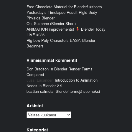
Free Chocolate Material for Blender! #shorts
Yesterday’s Timelapse Result Rigid Body
Physics Blender
Oh, Suzanne (Blender Short)
ANIMATION improvements!
Blender Today
LIVE #286
Rig Low Poly Characters EASY: Blender
Beginners
Viimeisimmät kommentit
Don Bradson
:
8 Blender Render Farms
Compared
Jussi Lucander
:
Introduction to Animation
Nodes in Blender 2.9
bastian salmela
:
Blender-termejä suomeksi
Arkistot
Arkistot
Kategoriat