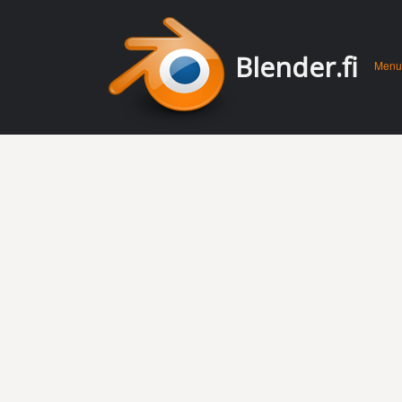
Men
Skip 
Blender.fi
Menu
conte