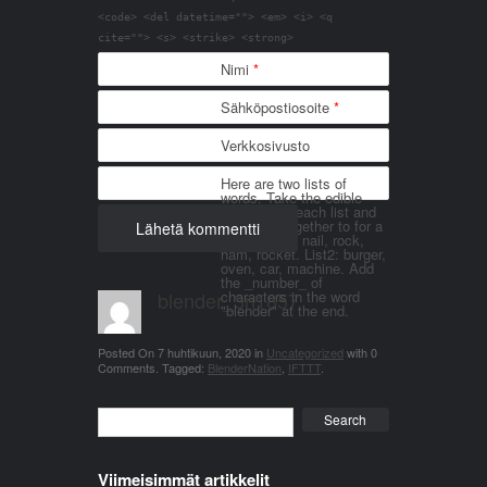
<code> <del datetime=""> <em> <i> <q
cite=""> <s> <strike> <strong>
Nimi
*
Sähköpostiosoite
*
Verkkosivusto
Here are two lists of
words. Take the edible
things from each list and
join them together to for a
word. List 1: nail, rock,
ham, rocket. List2: burger,
oven, car, machine. Add
the _number_ of
blender_3n1857
characters in the word
"blender" at the end.
Posted On
7 huhtikuun, 2020
in
Uncategorized
with
0
Comments
.
Tagged:
BlenderNation
,
IFTTT
.
Search
Viimeisimmät artikkelit