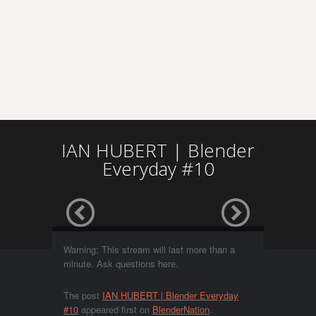
IAN HUBERT | Blender
Everyday #10
Warning: This stream will last more than a
minute. Ask questions here.
The post
IAN HUBERT | Blender Everyday
#10
appeared first on
BlenderNation
.