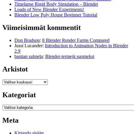
Timelapse Rigid Body Simulation – Blender
Loads of New Blender Experiments!
Blender Low Poly House Beginner Tutorial
Viimeisimmät kommentit
Don Bradson
:
8 Blender Render Farms Compared
Jussi Lucander
:
Introduction to Animation Nodes in Blender
2.9
bastian salmela
:
Blender-termejä suomeksi
Arkistot
Arkistot
Kategoriat
Kategoriat
Meta
Kirjaudu sisään