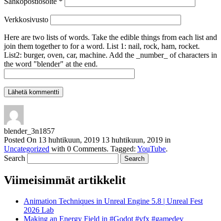
Sähköpostiosoite
*
Verkkosivusto
Here are two lists of words. Take the edible things from each list and
join them together to for a word. List 1: nail, rock, ham, rocket.
List2: burger, oven, car, machine. Add the _number_ of characters in
the word "blender" at the end.
blender_3n1857
Posted On
13 huhtikuun, 2019
13 huhtikuun, 2019
in
Uncategorized
with
0 Comments
.
Tagged:
YouTube
.
Search
Viimeisimmät artikkelit
Animation Techniques in Unreal Engine 5.8 | Unreal Fest
2026 Lab
Making an Energy Field in #Godot #vfx #gamedev