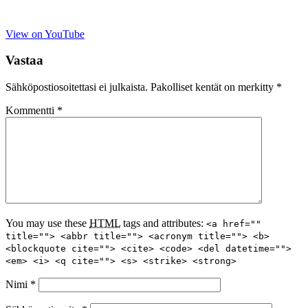
View on YouTube
Vastaa
Sähköpostiosoitettasi ei julkaista.
Pakolliset kentät on merkitty
*
Kommentti
*
You may use these
HTML
tags and attributes:
<a href=""
title=""> <abbr title=""> <acronym title=""> <b>
<blockquote cite=""> <cite> <code> <del datetime="">
<em> <i> <q cite=""> <s> <strike> <strong>
Nimi
*