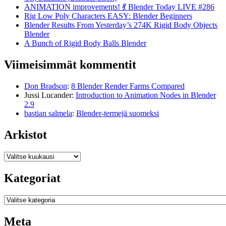
ANIMATION improvements! 💃 Blender Today LIVE #286
Rig Low Poly Characters EASY: Blender Beginners
Blender Results From Yesterday’s 274K Rigid Body Objects
Blender
A Bunch of Rigid Body Balls Blender
Viimeisimmät kommentit
Don Bradson
:
8 Blender Render Farms Compared
Jussi Lucander
:
Introduction to Animation Nodes in Blender
2.9
bastian salmela
:
Blender-termejä suomeksi
Arkistot
Arkistot
Kategoriat
Kategoriat
Meta