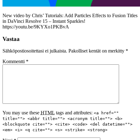
New video by Chris’ Tutorials: Add Particles Effects to Fusion Titles
in DaVinci Resolve 15 – Instant Sparkles!
https://youtu.be/9KYXo1PKBvA
Vastaa
Sähköpostiosoitettasi ei julkaista.
Pakolliset kentät on merkitty
*
Kommentti
*
You may use these
HTML
tags and attributes:
<a href=""
title=""> <abbr title=""> <acronym title=""> <b>
<blockquote cite=""> <cite> <code> <del datetime="">
<em> <i> <q cite=""> <s> <strike> <strong>