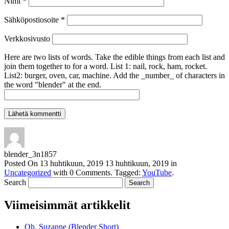
Nimi
*
Sähköpostiosoite
*
Verkkosivusto
Here are two lists of words. Take the edible things from each list and
join them together to for a word. List 1: nail, rock, ham, rocket.
List2: burger, oven, car, machine. Add the _number_ of characters in
the word "blender" at the end.
blender_3n1857
Posted On
13 huhtikuun, 2019
13 huhtikuun, 2019
in
Uncategorized
with
0 Comments
.
Tagged:
YouTube
.
Search
Viimeisimmät artikkelit
Oh, Suzanne (Blender Short)