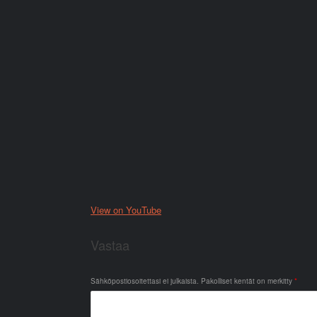
View on YouTube
Vastaa
Sähköpostiosoitettasi ei julkaista.
Pakolliset kentät on merkitty
*