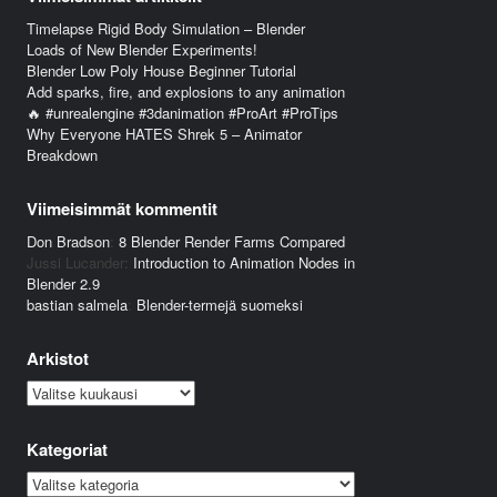
Timelapse Rigid Body Simulation – Blender
Loads of New Blender Experiments!
Blender Low Poly House Beginner Tutorial
Add sparks, fire, and explosions to any animation
🔥 #unrealengine #3danimation #ProArt #ProTips
Why Everyone HATES Shrek 5 – Animator
Breakdown
Viimeisimmät kommentit
Don Bradson
:
8 Blender Render Farms Compared
Jussi Lucander
:
Introduction to Animation Nodes in
Blender 2.9
bastian salmela
:
Blender-termejä suomeksi
Arkistot
Arkistot
Kategoriat
Kategoriat