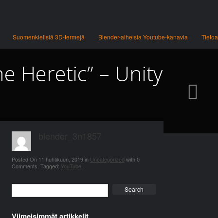
Suomenkielisiä 3D-termejä
Blender-aiheisia Youtube-kanavia
Tietoa
e Heretic” – Unity
blender_3n1857
Posted On
11 huhtikuun, 2019
in
Uncategorized
with
0
Comments
.
Tagged:
YouTube
.
Search
Viimeisimmät artikkelit