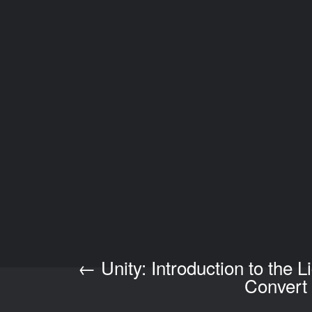
←
Unity: Introduction to the
Post navigation
Convert 