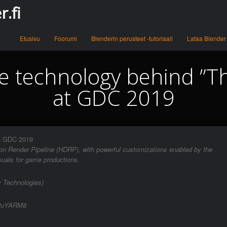
.fi
Menu
Skip to content
Etusivu
Foorumi
Blenderin perusteet -tutoriaali
Lataa Blender
he technology behind ”Th
at GDC 2019
at GDC 2019
ition Render Pipeline (HDRP), with powerful customizations enabled by the
suals for game productions.
y Technologies)
m/2uYARM8