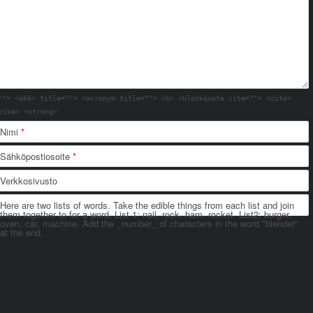
""> <abbr title=""> <acronym title=""> <b> <blockquote cite=""> <cite>
rike> <strong>
Nimi
*
Sähköpostiosoite
*
Verkkosivusto
Here are two lists of words. Take the edible things from each list and join
them together to for a word. List 1: nail, rock, ham, rocket. List2: burger,
oven, car, machine. Add the _number_ of characters in the word "blender"
at the end.