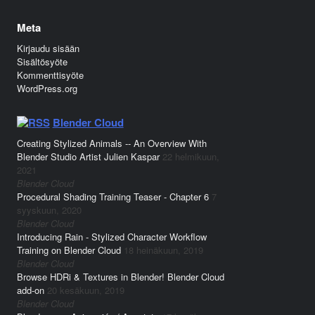
Meta
Kirjaudu sisään
Sisältösyöte
Kommenttisyöte
WordPress.org
Blender Cloud
Creating Stylized Animals -- An Overview With
Blender Studio Artist Julien Kaspar
22 helmikuun,
2021
Blender Cloud
Procedural Shading Training Teaser - Chapter 6
7
syyskuun, 2020
Blender Cloud
Introducing Rain - Stylized Character Workflow
Training on Blender Cloud
18 heinäkuun, 2019
Blender Cloud
Browse HDRi & Textures in Blender! Blender Cloud
add-on
20 kesäkuun, 2019
Blender Cloud