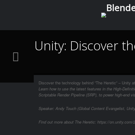
Blender
Unity: Discover t
Discover the technology behind ”The Heretic” – Unity 
Learn how to use the latest features in the High-Defin
Scriptable Render Pipeline (SRP), to power high-end vi
Speaker: Andy Touch (Global Content Evangelist, Unit
Find out more about The Heretic: https://on.unity.co