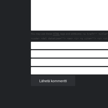
You may use these
HTML
tags and attributes:
<a href="" title=
<code> <del datetime=""> <em> <i> <q cite=""> <s> <st