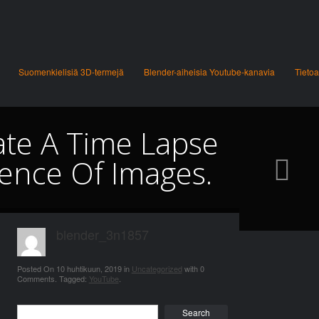
Suomenkielisiä 3D-termejä
Blender-aiheisia Youtube-kanavia
Tietoa
ate A Time Lapse
ence Of Images.
blender_3n1857
Posted On
10 huhtikuun, 2019
in
Uncategorized
with
0
Comments
.
Tagged:
YouTube
.
Search