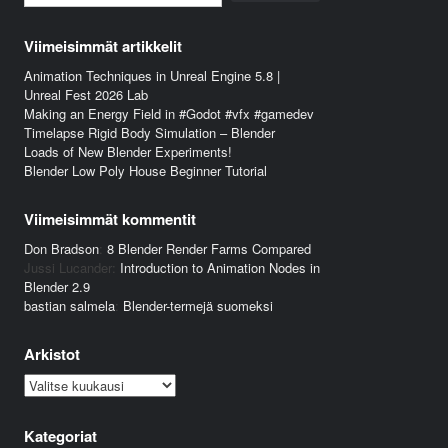
Viimeisimmät artikkelit
Animation Techniques in Unreal Engine 5.8 |
Unreal Fest 2026 Lab
Making an Energy Field in #Godot #vfx #gamedev
Timelapse Rigid Body Simulation – Blender
Loads of New Blender Experiments!
Blender Low Poly House Beginner Tutorial
Viimeisimmät kommentit
Don Bradson
:
8 Blender Render Farms Compared
Jussi Lucander
:
Introduction to Animation Nodes in
Blender 2.9
bastian salmela
:
Blender-termejä suomeksi
Arkistot
Arkistot
Kategoriat