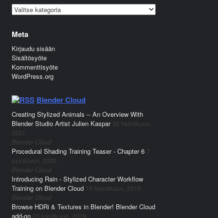
Kategoriat
Meta
Kirjaudu sisään
Sisältösyöte
Kommenttisyöte
WordPress.org
Blender Cloud
Creating Stylized Animals -- An Overview With
Blender Studio Artist Julien Kaspar
22 helmikuun,
2021
Blender Cloud
Procedural Shading Training Teaser - Chapter 6
7
syyskuun, 2020
Blender Cloud
Introducing Rain - Stylized Character Workflow
Training on Blender Cloud
18 heinäkuun, 2019
Blender Cloud
Browse HDRi & Textures in Blender! Blender Cloud
add-on
20 kesäkuun, 2019