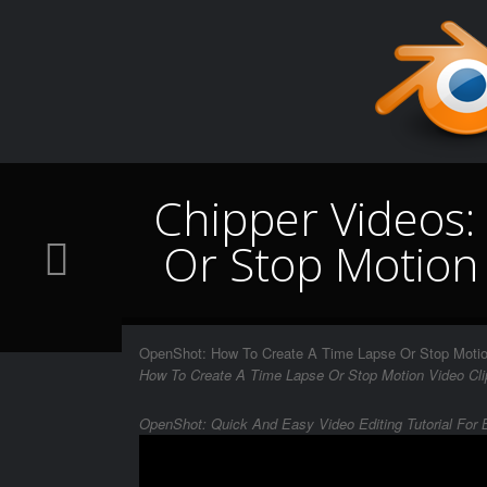
Chipper Videos:
Or Stop Motion
OpenShot: How To Create A Time Lapse Or Stop Motio
How To Create A Time Lapse Or Stop Motion Video Cl
OpenShot: Quick And Easy Video Editing Tutorial For 