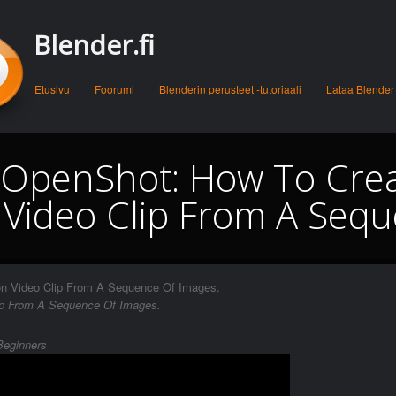
Blender.fi
Menu
Skip to content
Etusivu
Foorumi
Blenderin perusteet -tutoriaali
Lataa Blender
 OpenShot: How To Cre
 Video Clip From A Sequ
n Video Clip From A Sequence Of Images.
ip From A Sequence Of Images.
Beginners