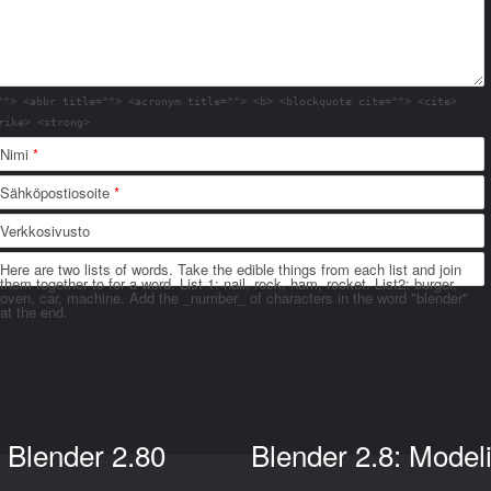
""> <abbr title=""> <acronym title=""> <b> <blockquote cite=""> <cite>
rike> <strong>
Nimi
*
Sähköpostiosoite
*
Verkkosivusto
Here are two lists of words. Take the edible things from each list and join
them together to for a word. List 1: nail, rock, ham, rocket. List2: burger,
oven, car, machine. Add the _number_ of characters in the word "blender"
at the end.
Blender 2.80
Blender 2.8: Model