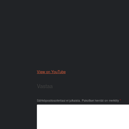
View on YouTube
Vastaa
Sähköpostiosoitettasi ei julkaista.
Pakolliset kentät on merkitty
*