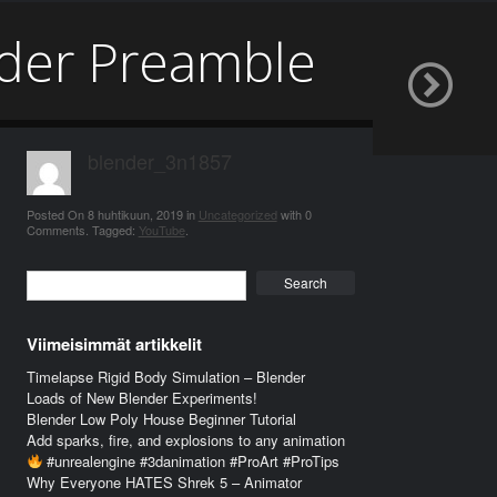
lder Preamble
blender_3n1857
Posted On
8 huhtikuun, 2019
in
Uncategorized
with
0
Comments
.
Tagged:
YouTube
.
Search
Viimeisimmät artikkelit
Timelapse Rigid Body Simulation – Blender
Loads of New Blender Experiments!
Blender Low Poly House Beginner Tutorial
Add sparks, fire, and explosions to any animation
#unrealengine #3danimation #ProArt #ProTips
Why Everyone HATES Shrek 5 – Animator