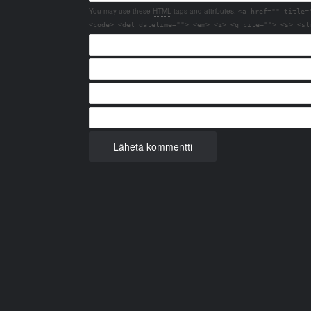
You may use these
HTML
tags and attributes:
<a href="" title=
<code> <del datetime=""> <em> <i> <q cite=""> <s> <st