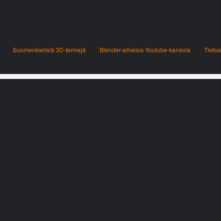
Suomenkielisiä 3D-termejä
Blender-aiheisia Youtube-kanavia
Tietoa