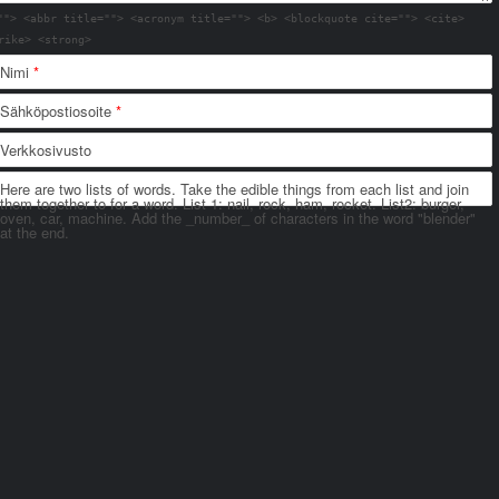
""> <abbr title=""> <acronym title=""> <b> <blockquote cite=""> <cite>
rike> <strong>
Nimi
*
Sähköpostiosoite
*
Verkkosivusto
Here are two lists of words. Take the edible things from each list and join
them together to for a word. List 1: nail, rock, ham, rocket. List2: burger,
oven, car, machine. Add the _number_ of characters in the word "blender"
at the end.