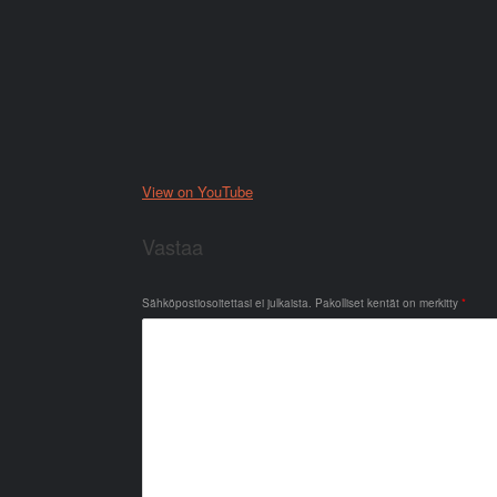
View on YouTube
Vastaa
Sähköpostiosoitettasi ei julkaista.
Pakolliset kentät on merkitty
*