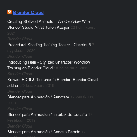
Blender Cloud
Creating Stylized Animals -- An Overview With
Blender Studio Artist Julien Kaspar
22 helmikuun,
2021
Blender Cloud
Procedural Shading Training Teaser - Chapter 6
7
syyskuun, 2020
Blender Cloud
Introducing Rain - Stylized Character Workflow
Training on Blender Cloud
18 heinäkuun, 2019
Blender Cloud
Browse HDRi & Textures in Blender! Blender Cloud
add-on
20 kesäkuun, 2019
Blender Cloud
Blender para Animación / Annotate
17 kesäkuun,
2019
Blender Cloud
Blender para Animación / Interfaz de Usuario
17
kesäkuun, 2019
Blender Cloud
Blender para Animación / Acceso Rápido
17