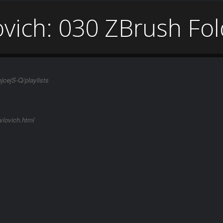
ovich: 030 ZBrush Fo
cejS-Q/playlists
vlovich.html