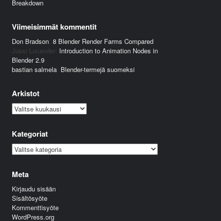
Breakdown
Viimeisimmät kommentit
Don Bradson
:
8 Blender Render Farms Compared
Jussi Lucander
:
Introduction to Animation Nodes in
Blender 2.9
bastian salmela
:
Blender-termejä suomeksi
Arkistot
Arkistot
Kategoriat
Kategoriat
Meta
Kirjaudu sisään
Sisältösyöte
Kommenttisyöte
WordPress.org