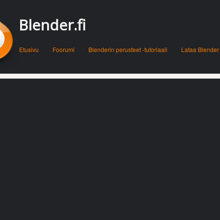
Blender.fi
Menu
Skip to content
Etusivu
Foorumi
Blenderin perusteet -tutoriaali
Lataa Blender