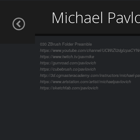
Michael Pavl
030 ZBrush Folder Preamble
https://www.youtube.com/channel/UCWiZI2dglzpaCYNnj
https://www.twitch.tv/pavmike
https://gumroad.com/pavlovich
https://cubebrush.co/pavlovich
http://3d.cgmasteracademy.com/instructors/michael-pa
https://www.artstation.com/artist/michaelpavlovich
https://sketchfab.com/pavlovich