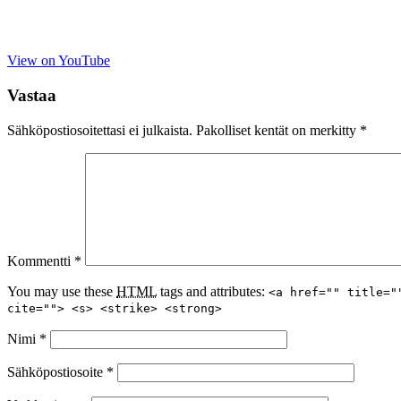
View on YouTube
Vastaa
Sähköpostiosoitettasi ei julkaista.
Pakolliset kentät on merkitty
*
Kommentti
*
You may use these
HTML
tags and attributes:
<a href="" title="
cite=""> <s> <strike> <strong>
Nimi
*
Sähköpostiosoite
*