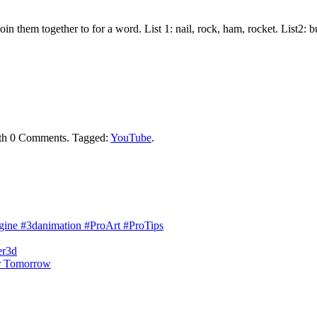
join them together to for a word. List 1: nail, rock, ham, rocket. List2:
th
0 Comments
.
Tagged:
YouTube
.
engine #3danimation #ProArt #ProTips
er3d
r Tomorrow