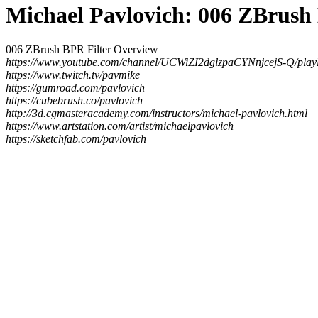
Michael Pavlovich: 006 ZBrush
006 ZBrush BPR Filter Overview
https://www.youtube.com/channel/UCWiZI2dglzpaCYNnjcejS-Q/playl
https://www.twitch.tv/pavmike
https://gumroad.com/pavlovich
https://cubebrush.co/pavlovich
http://3d.cgmasteracademy.com/instructors/michael-pavlovich.html
https://www.artstation.com/artist/michaelpavlovich
https://sketchfab.com/pavlovich