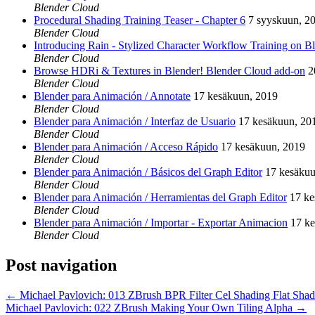
Blender Cloud
Procedural Shading Training Teaser - Chapter 6
7 syyskuun, 2
Blender Cloud
Introducing Rain - Stylized Character Workflow Training on B
Blender Cloud
Browse HDRi & Textures in Blender! Blender Cloud add-on
2
Blender Cloud
Blender para Animación / Annotate
17 kesäkuun, 2019
Blender Cloud
Blender para Animación / Interfaz de Usuario
17 kesäkuun, 20
Blender Cloud
Blender para Animación / Acceso Rápido
17 kesäkuun, 2019
Blender Cloud
Blender para Animación / Básicos del Graph Editor
17 kesäkuu
Blender Cloud
Blender para Animación / Herramientas del Graph Editor
17 ke
Blender Cloud
Blender para Animación / Importar - Exportar Animacion
17 k
Blender Cloud
Post navigation
←
Michael Pavlovich: 013 ZBrush BPR Filter Cel Shading Flat Shad
Michael Pavlovich: 022 ZBrush Making Your Own Tiling Alpha
→