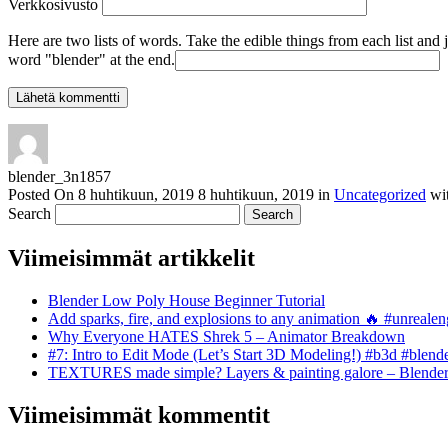
Verkkosivusto
Here are two lists of words. Take the edible things from each list and 
word "blender" at the end.
blender_3n1857
Posted On
8 huhtikuun, 2019
8 huhtikuun, 2019
in
Uncategorized
wi
Search
Viimeisimmät artikkelit
Blender Low Poly House Beginner Tutorial
Add sparks, fire, and explosions to any animation 🔥 #unreal
Why Everyone HATES Shrek 5 – Animator Breakdown
#7: Intro to Edit Mode (Let’s Start 3D Modeling!) #b3d #blend
TEXTURES made simple? Layers & painting galore – Blende
Viimeisimmät kommentit