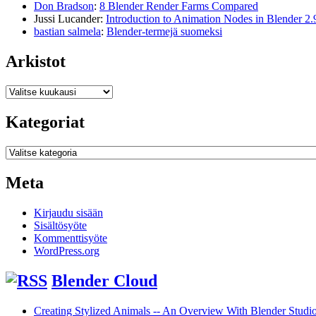
Don Bradson
:
8 Blender Render Farms Compared
Jussi Lucander
:
Introduction to Animation Nodes in Blender 2.
bastian salmela
:
Blender-termejä suomeksi
Arkistot
Arkistot
Kategoriat
Kategoriat
Meta
Kirjaudu sisään
Sisältösyöte
Kommenttisyöte
WordPress.org
Blender Cloud
Creating Stylized Animals -- An Overview With Blender Studio 