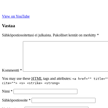
View on YouTube
Vastaa
Sähköpostiosoitettasi ei julkaista.
Pakolliset kentät on merkitty
*
Kommentti
*
You may use these
HTML
tags and attributes:
<a href="" title="
cite=""> <s> <strike> <strong>
Nimi
*
Sähköpostiosoite
*