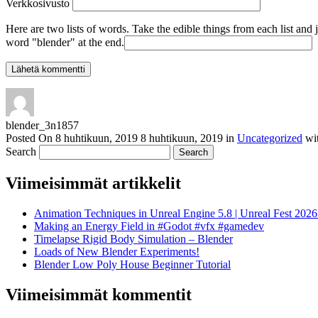
Verkkosivusto
Here are two lists of words. Take the edible things from each list and 
word "blender" at the end.
blender_3n1857
Posted On
8 huhtikuun, 2019
8 huhtikuun, 2019
in
Uncategorized
wi
Search
Viimeisimmät artikkelit
Animation Techniques in Unreal Engine 5.8 | Unreal Fest 202
Making an Energy Field in #Godot #vfx #gamedev
Timelapse Rigid Body Simulation – Blender
Loads of New Blender Experiments!
Blender Low Poly House Beginner Tutorial
Viimeisimmät kommentit