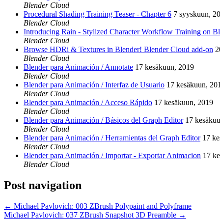
Blender Cloud
Procedural Shading Training Teaser - Chapter 6
7 syyskuun, 2
Blender Cloud
Introducing Rain - Stylized Character Workflow Training on B
Blender Cloud
Browse HDRi & Textures in Blender! Blender Cloud add-on
2
Blender Cloud
Blender para Animación / Annotate
17 kesäkuun, 2019
Blender Cloud
Blender para Animación / Interfaz de Usuario
17 kesäkuun, 20
Blender Cloud
Blender para Animación / Acceso Rápido
17 kesäkuun, 2019
Blender Cloud
Blender para Animación / Básicos del Graph Editor
17 kesäkuu
Blender Cloud
Blender para Animación / Herramientas del Graph Editor
17 ke
Blender Cloud
Blender para Animación / Importar - Exportar Animacion
17 k
Blender Cloud
Post navigation
←
Michael Pavlovich: 003 ZBrush Polypaint and Polyframe
Michael Pavlovich: 037 ZBrush Snapshot 3D Preamble
→