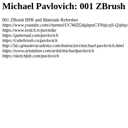
Michael Pavlovich: 001 ZBrush
001 ZBrush BPR and Materials Refresher
https://www.youtube.com/channel/UCWiZI2dglzpaCYNnjcejS-Q/playl
https://www.twitch.tv/pavmike
https://gumroad.com/pavlovich
https://cubebrush.co/pavlovich
http://3d.cgmasteracademy.com/instructors/michael-pavlovich.html
https://www.artstation.com/artist/michaelpavlovich
https://sketchfab.com/pavlovich