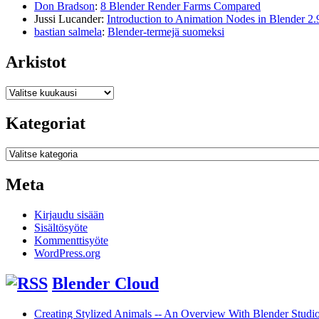
Don Bradson
:
8 Blender Render Farms Compared
Jussi Lucander
:
Introduction to Animation Nodes in Blender 2.
bastian salmela
:
Blender-termejä suomeksi
Arkistot
Arkistot
Kategoriat
Kategoriat
Meta
Kirjaudu sisään
Sisältösyöte
Kommenttisyöte
WordPress.org
Blender Cloud
Creating Stylized Animals -- An Overview With Blender Studio 