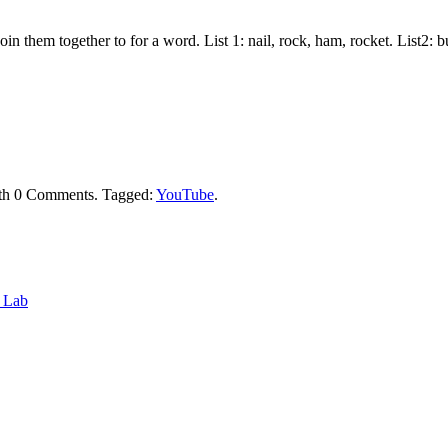
join them together to for a word. List 1: nail, rock, ham, rocket. List2:
th
0 Comments
.
Tagged:
YouTube
.
6 Lab