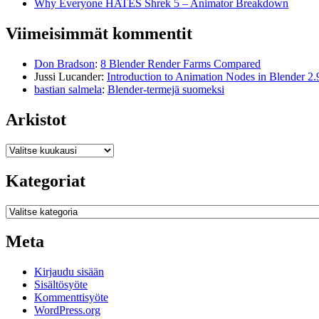
Why Everyone HATES Shrek 5 – Animator Breakdown
Viimeisimmät kommentit
Don Bradson
:
8 Blender Render Farms Compared
Jussi Lucander
:
Introduction to Animation Nodes in Blender 2.
bastian salmela
:
Blender-termejä suomeksi
Arkistot
Arkistot
Kategoriat
Kategoriat
Meta
Kirjaudu sisään
Sisältösyöte
Kommenttisyöte
WordPress.org