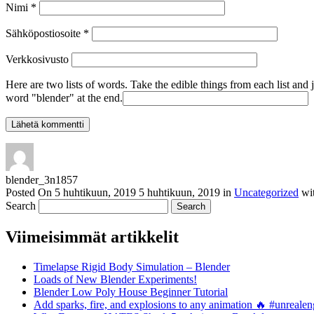
Nimi
*
Sähköpostiosoite
*
Verkkosivusto
Here are two lists of words. Take the edible things from each list and 
word "blender" at the end.
blender_3n1857
Posted On
5 huhtikuun, 2019
5 huhtikuun, 2019
in
Uncategorized
wi
Search
Viimeisimmät artikkelit
Timelapse Rigid Body Simulation – Blender
Loads of New Blender Experiments!
Blender Low Poly House Beginner Tutorial
Add sparks, fire, and explosions to any animation 🔥 #unreal