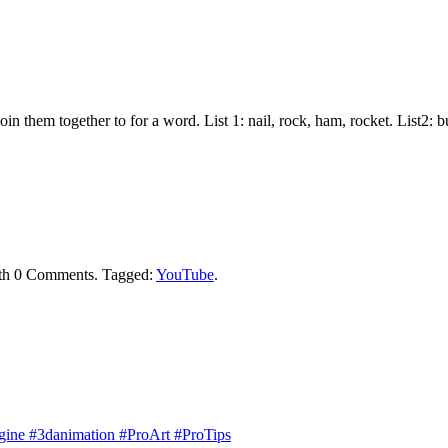
join them together to for a word. List 1: nail, rock, ham, rocket. List2:
th
0 Comments
.
Tagged:
YouTube
.
engine #3danimation #ProArt #ProTips