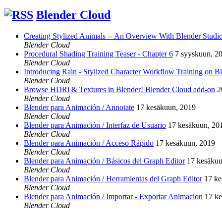
Blender Cloud
Creating Stylized Animals -- An Overview With Blender Studio 
Blender Cloud
Procedural Shading Training Teaser - Chapter 6
7 syyskuun, 2
Blender Cloud
Introducing Rain - Stylized Character Workflow Training on B
Blender Cloud
Browse HDRi & Textures in Blender! Blender Cloud add-on
2
Blender Cloud
Blender para Animación / Annotate
17 kesäkuun, 2019
Blender Cloud
Blender para Animación / Interfaz de Usuario
17 kesäkuun, 20
Blender Cloud
Blender para Animación / Acceso Rápido
17 kesäkuun, 2019
Blender Cloud
Blender para Animación / Básicos del Graph Editor
17 kesäkuu
Blender Cloud
Blender para Animación / Herramientas del Graph Editor
17 ke
Blender Cloud
Blender para Animación / Importar - Exportar Animacion
17 k
Blender Cloud