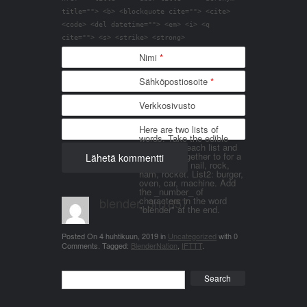
title=""> <b> <blockquote cite=""> <cite>
<code> <del datetime=""> <em> <i> <q
cite=""> <s> <strike> <strong>
Nimi
*
Sähköpostiosoite
*
Verkkosivusto
Here are two lists of
words. Take the edible
things from each list and
join them together to for a
word. List 1: nail, rock,
ham, rocket. List2: burger,
oven, car, machine. Add
the _number_ of
blender_3n1857
characters in the word
"blender" at the end.
Posted On
4 huhtikuun, 2019
in
Uncategorized
with
0
Comments
.
Tagged:
BlenderNation
,
IFTTT
.
Search