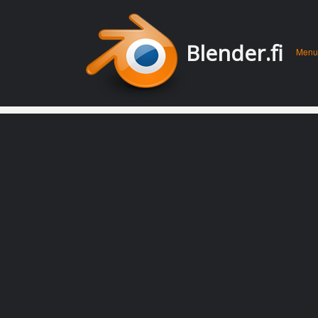
Men
Skip 
Blender.fi
Menu
conte