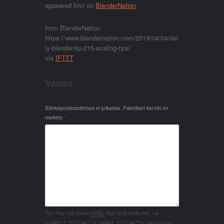
appeared first on
BlenderNation
.
from BlenderNation
https://www.blendernation.com/2019/04/04/dai
ly-blender-tip-215-scaling-tips/
via
IFTTT
Vastaa
Sähköpostiosoitettasi ei julkaista.
Pakolliset kentät on
merkitty
*
You may use these
HTML
tags and attributes:
<a
href="" title=""> <abbr title=""> <acronym