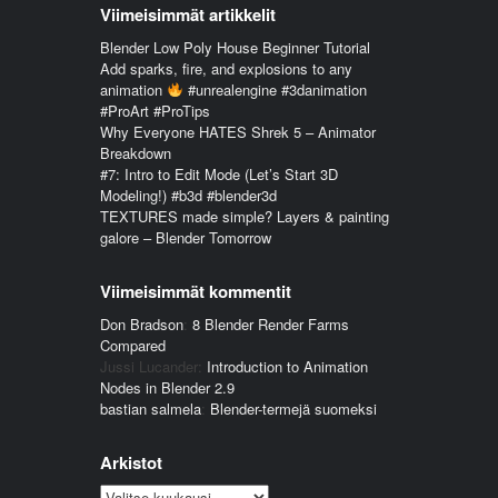
Viimeisimmät artikkelit
Blender Low Poly House Beginner Tutorial
Add sparks, fire, and explosions to any
animation
#unrealengine #3danimation
#ProArt #ProTips
Why Everyone HATES Shrek 5 – Animator
Breakdown
#7: Intro to Edit Mode (Let’s Start 3D
Modeling!) #b3d #blender3d
TEXTURES made simple? Layers & painting
galore – Blender Tomorrow
Viimeisimmät kommentit
Don Bradson
:
8 Blender Render Farms
Compared
Jussi Lucander
:
Introduction to Animation
Nodes in Blender 2.9
bastian salmela
:
Blender-termejä suomeksi
Arkistot
Arkistot