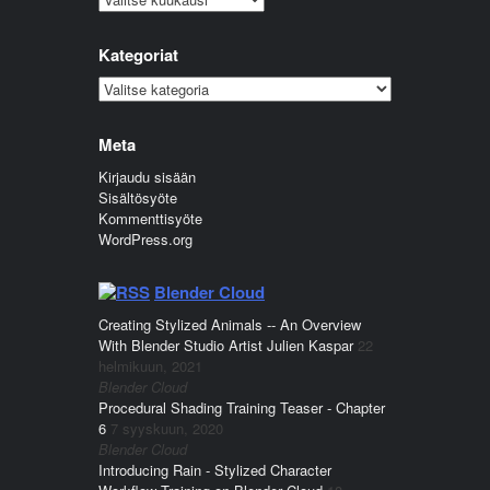
Kategoriat
Kategoriat
Meta
Kirjaudu sisään
Sisältösyöte
Kommenttisyöte
WordPress.org
Blender Cloud
Creating Stylized Animals -- An Overview
With Blender Studio Artist Julien Kaspar
22
helmikuun, 2021
Blender Cloud
Procedural Shading Training Teaser - Chapter
6
7 syyskuun, 2020
Blender Cloud
Introducing Rain - Stylized Character