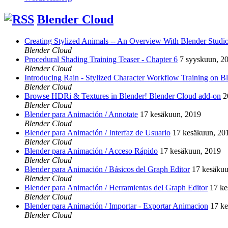
Blender Cloud
Creating Stylized Animals -- An Overview With Blender Studio 
Blender Cloud
Procedural Shading Training Teaser - Chapter 6
7 syyskuun, 2
Blender Cloud
Introducing Rain - Stylized Character Workflow Training on B
Blender Cloud
Browse HDRi & Textures in Blender! Blender Cloud add-on
2
Blender Cloud
Blender para Animación / Annotate
17 kesäkuun, 2019
Blender Cloud
Blender para Animación / Interfaz de Usuario
17 kesäkuun, 20
Blender Cloud
Blender para Animación / Acceso Rápido
17 kesäkuun, 2019
Blender Cloud
Blender para Animación / Básicos del Graph Editor
17 kesäkuu
Blender Cloud
Blender para Animación / Herramientas del Graph Editor
17 ke
Blender Cloud
Blender para Animación / Importar - Exportar Animacion
17 k
Blender Cloud