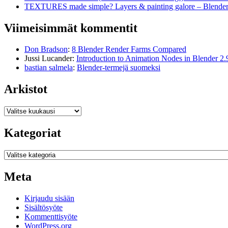
TEXTURES made simple? Layers & painting galore – Blende
Viimeisimmät kommentit
Don Bradson
:
8 Blender Render Farms Compared
Jussi Lucander
:
Introduction to Animation Nodes in Blender 2.
bastian salmela
:
Blender-termejä suomeksi
Arkistot
Arkistot
Kategoriat
Kategoriat
Meta
Kirjaudu sisään
Sisältösyöte
Kommenttisyöte
WordPress.org