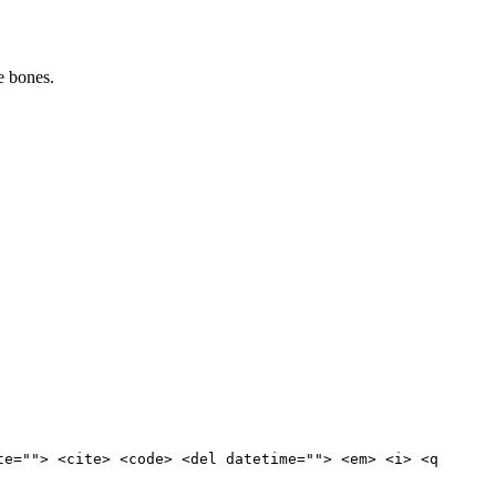
e bones.
te=""> <cite> <code> <del datetime=""> <em> <i> <q