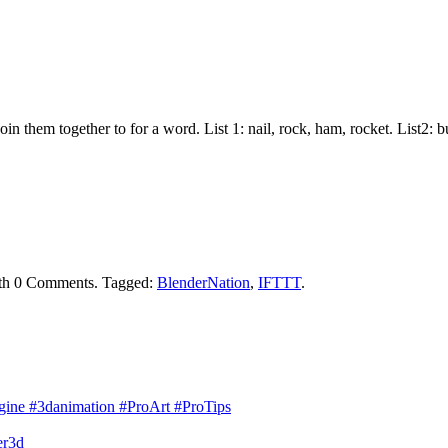
join them together to for a word. List 1: nail, rock, ham, rocket. List2:
th
0 Comments
.
Tagged:
BlenderNation
,
IFTTT
.
engine #3danimation #ProArt #ProTips
er3d