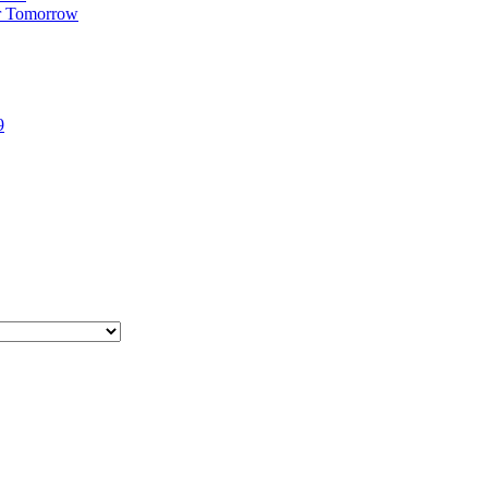
r Tomorrow
9