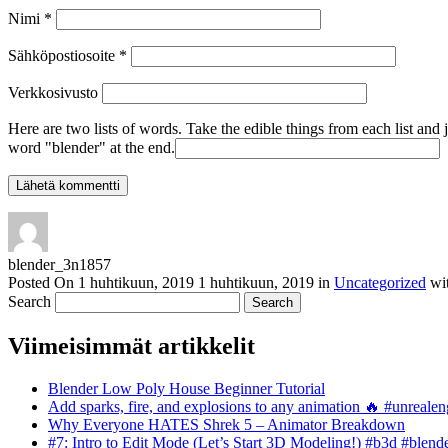
Nimi
*
Sähköpostiosoite
*
Verkkosivusto
Here are two lists of words. Take the edible things from each list and 
word "blender" at the end.
blender_3n1857
Posted On
1 huhtikuun, 2019
1 huhtikuun, 2019
in
Uncategorized
wi
Search
Viimeisimmät artikkelit
Blender Low Poly House Beginner Tutorial
Add sparks, fire, and explosions to any animation 🔥 #unreal
Why Everyone HATES Shrek 5 – Animator Breakdown
#7: Intro to Edit Mode (Let’s Start 3D Modeling!) #b3d #blend