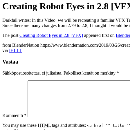
Creating Robot Eyes in 2.8 [VF
Darkfall writes: In this Video, we will be recreating a familiar VFX
Since there are many changes from 2.79 to 2.8, I thought it would be 
The post
Creating Robot Eyes in 2.8 [VFX]
appeared first on
Blende
from BlenderNation https://www.blendernation.com/2019/03/26/creati
via
IFTTT
Vastaa
Sähköpostiosoitettasi ei julkaista.
Pakolliset kentät on merkitty
*
Kommentti
*
You may use these
HTML
tags and attributes:
<a href="" title="