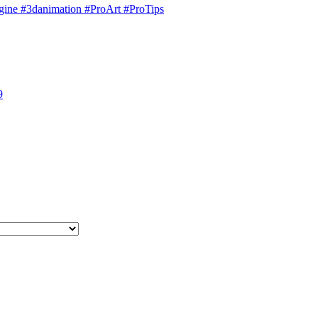
engine #3danimation #ProArt #ProTips
9