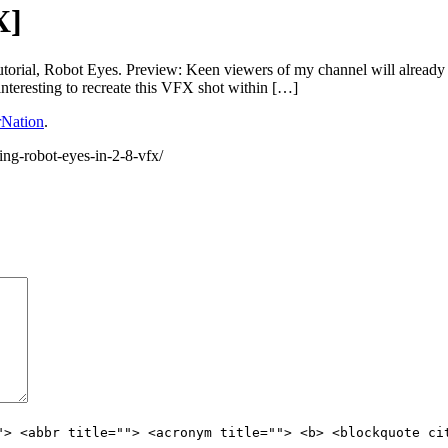
X]
 Tutorial, Robot Eyes. Preview: Keen viewers of my channel will alread
interesting to recreate this VFX shot within […]
rNation
.
ng-robot-eyes-in-2-8-vfx/
"> <abbr title=""> <acronym title=""> <b> <blockquote ci