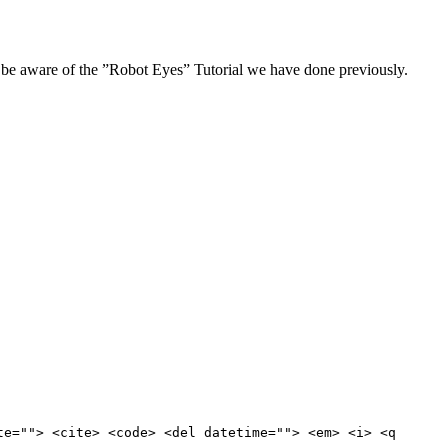
y be aware of the ”Robot Eyes” Tutorial we have done previously.
te=""> <cite> <code> <del datetime=""> <em> <i> <q