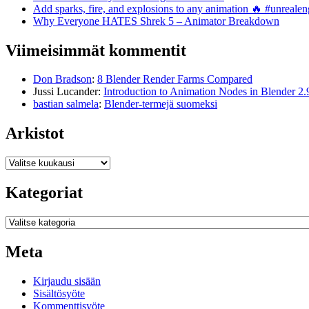
Add sparks, fire, and explosions to any animation 🔥 #unreal
Why Everyone HATES Shrek 5 – Animator Breakdown
Viimeisimmät kommentit
Don Bradson
:
8 Blender Render Farms Compared
Jussi Lucander
:
Introduction to Animation Nodes in Blender 2.
bastian salmela
:
Blender-termejä suomeksi
Arkistot
Arkistot
Kategoriat
Kategoriat
Meta
Kirjaudu sisään
Sisältösyöte
Kommenttisyöte