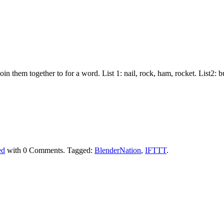
join them together to for a word. List 1: nail, rock, ham, rocket. List2:
ed
with
0 Comments
.
Tagged:
BlenderNation
,
IFTTT
.