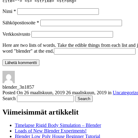
cite=""> <s> <strike> <strong>
Nimi
*
Sähköpostiosoite
*
Verkkosivusto
Here are two lists of words. Take the edible things from each list and 
word "blender" at the end.
blender_3n1857
Posted On
26 maaliskuun, 2019
26 maaliskuun, 2019
in
Uncategoriz
Search
Viimeisimmät artikkelit
Timelapse Rigid Body Simulation – Blender
Loads of New Blender Experiments!
Blender Low Poly House Beginner Tutorial