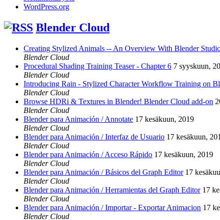
WordPress.org
Blender Cloud
Creating Stylized Animals -- An Overview With Blender Studio 
Blender Cloud
Procedural Shading Training Teaser - Chapter 6
7 syyskuun, 2
Blender Cloud
Introducing Rain - Stylized Character Workflow Training on B
Blender Cloud
Browse HDRi & Textures in Blender! Blender Cloud add-on
2
Blender Cloud
Blender para Animación / Annotate
17 kesäkuun, 2019
Blender Cloud
Blender para Animación / Interfaz de Usuario
17 kesäkuun, 20
Blender Cloud
Blender para Animación / Acceso Rápido
17 kesäkuun, 2019
Blender Cloud
Blender para Animación / Básicos del Graph Editor
17 kesäkuu
Blender Cloud
Blender para Animación / Herramientas del Graph Editor
17 ke
Blender Cloud
Blender para Animación / Importar - Exportar Animacion
17 k
Blender Cloud