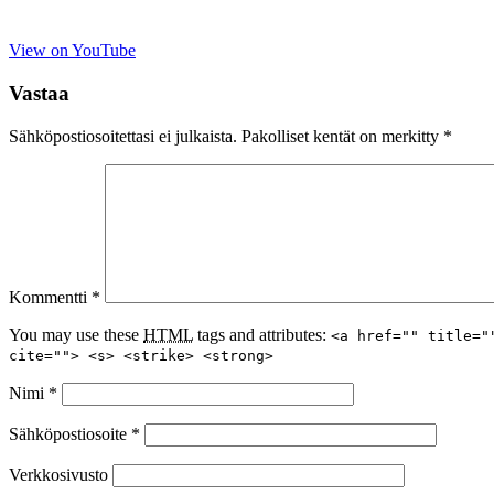
View on YouTube
Vastaa
Sähköpostiosoitettasi ei julkaista.
Pakolliset kentät on merkitty
*
Kommentti
*
You may use these
HTML
tags and attributes:
<a href="" title="
cite=""> <s> <strike> <strong>
Nimi
*
Sähköpostiosoite
*
Verkkosivusto