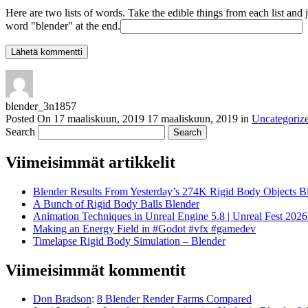
Here are two lists of words. Take the edible things from each list and 
word "blender" at the end.
blender_3n1857
Posted On
17 maaliskuun, 2019
17 maaliskuun, 2019
in
Uncategoriz
Search
Viimeisimmät artikkelit
Blender Results From Yesterday’s 274K Rigid Body Objects B
A Bunch of Rigid Body Balls Blender
Animation Techniques in Unreal Engine 5.8 | Unreal Fest 202
Making an Energy Field in #Godot #vfx #gamedev
Timelapse Rigid Body Simulation – Blender
Viimeisimmät kommentit
Don Bradson
:
8 Blender Render Farms Compared