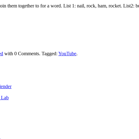
join them together to for a word. List 1: nail, rock, ham, rocket. List2:
ed
with
0 Comments
.
Tagged:
YouTube
.
lender
6 Lab