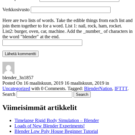
Verkkosivusto
Here are two lists of words. Take the edible things from each list and
join them together to for a word. List 1: nail, rock, ham, rocket.
List2: burger, oven, car, machine. Add the _number_ of characters in
the word "blender" at the end.
blender_3n1857
Posted On
16 maaliskuun, 2019
16 maaliskuun, 2019
in
Uncategorized
with
0 Comments
.
Tagged:
BlenderNation
,
IFTTT
.
Search
Viimeisimmät artikkelit
Timelapse Rigid Body Simulation – Blender
Loads of New Blender Experiments!
Blender Low Poly House Beginner Tutorial