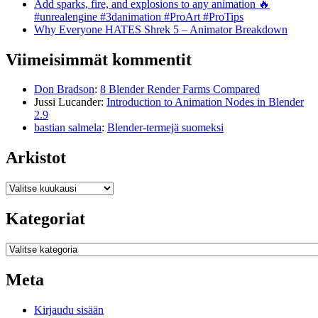
Add sparks, fire, and explosions to any animation 🔥
#unrealengine #3danimation #ProArt #ProTips
Why Everyone HATES Shrek 5 – Animator Breakdown
Viimeisimmät kommentit
Don Bradson
:
8 Blender Render Farms Compared
Jussi Lucander
:
Introduction to Animation Nodes in Blender
2.9
bastian salmela
:
Blender-termejä suomeksi
Arkistot
Arkistot
Kategoriat
Kategoriat
Meta
Kirjaudu sisään