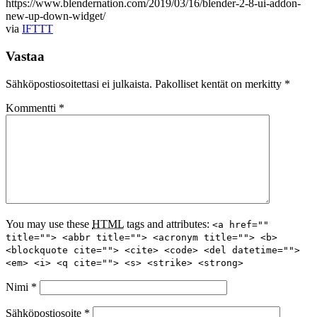
https://www.blendernation.com/2019/03/16/blender-2-8-ui-addon-
new-up-down-widget/
via
IFTTT
Vastaa
Sähköpostiosoitettasi ei julkaista.
Pakolliset kentät on merkitty
*
Kommentti
*
You may use these
HTML
tags and attributes:
<a href=""
title=""> <abbr title=""> <acronym title=""> <b>
<blockquote cite=""> <cite> <code> <del datetime="">
<em> <i> <q cite=""> <s> <strike> <strong>
Nimi
*
Sähköpostiosoite
*