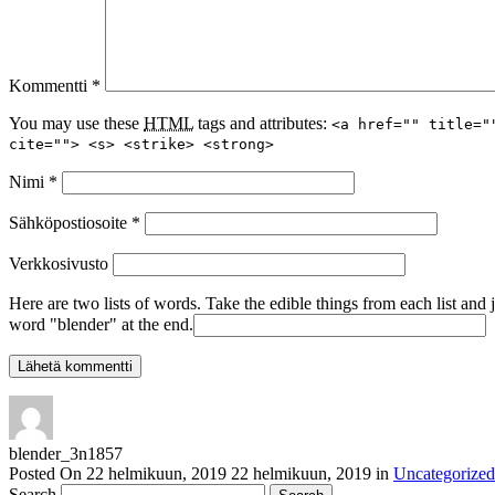
Kommentti
*
You may use these
HTML
tags and attributes:
<a href="" title="
cite=""> <s> <strike> <strong>
Nimi
*
Sähköpostiosoite
*
Verkkosivusto
Here are two lists of words. Take the edible things from each list and 
word "blender" at the end.
blender_3n1857
Posted On
22 helmikuun, 2019
22 helmikuun, 2019
in
Uncategorized
Search