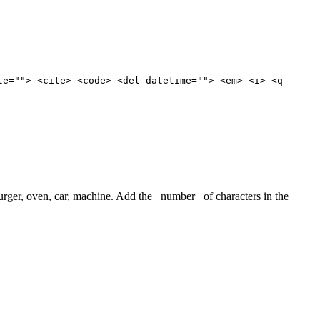
te=""> <cite> <code> <del datetime=""> <em> <i> <q
 burger, oven, car, machine. Add the _number_ of characters in the