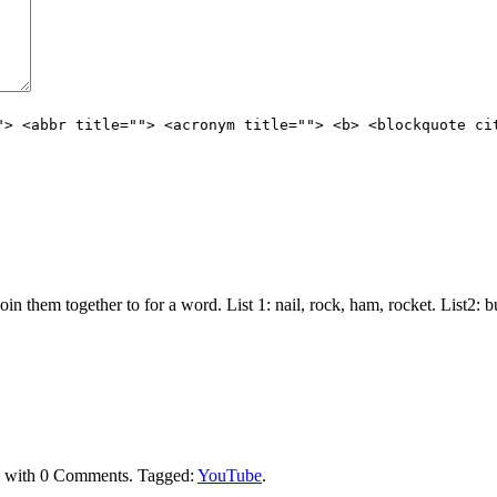
"> <abbr title=""> <acronym title=""> <b> <blockquote ci
join them together to for a word. List 1: nail, rock, ham, rocket. List2:
with
0 Comments
.
Tagged:
YouTube
.