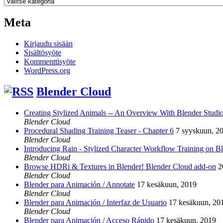
Kategoriat
Meta
Kirjaudu sisään
Sisältösyöte
Kommenttisyöte
WordPress.org
Blender Cloud
Creating Stylized Animals -- An Overview With Blender Studio 
Blender Cloud
Procedural Shading Training Teaser - Chapter 6
7 syyskuun, 2
Blender Cloud
Introducing Rain - Stylized Character Workflow Training on B
Blender Cloud
Browse HDRi & Textures in Blender! Blender Cloud add-on
2
Blender Cloud
Blender para Animación / Annotate
17 kesäkuun, 2019
Blender Cloud
Blender para Animación / Interfaz de Usuario
17 kesäkuun, 20
Blender Cloud
Blender para Animación / Acceso Rápido
17 kesäkuun, 2019