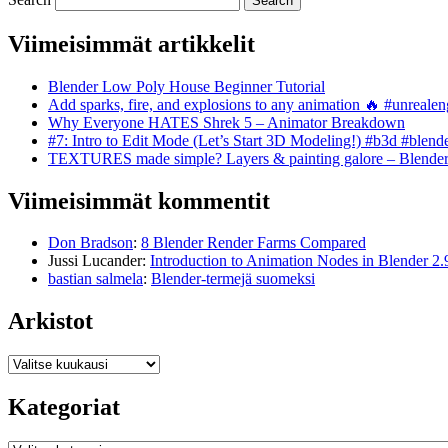
Viimeisimmät artikkelit
Blender Low Poly House Beginner Tutorial
Add sparks, fire, and explosions to any animation 🔥 #unreal
Why Everyone HATES Shrek 5 – Animator Breakdown
#7: Intro to Edit Mode (Let’s Start 3D Modeling!) #b3d #blend
TEXTURES made simple? Layers & painting galore – Blende
Viimeisimmät kommentit
Don Bradson
:
8 Blender Render Farms Compared
Jussi Lucander
:
Introduction to Animation Nodes in Blender 2.
bastian salmela
:
Blender-termejä suomeksi
Arkistot
Arkistot
Kategoriat