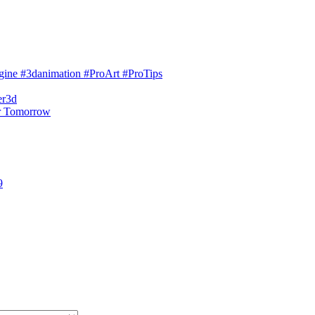
engine #3danimation #ProArt #ProTips
er3d
r Tomorrow
9