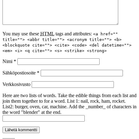
You may use these
HTML
tags and attributes:
<a href=""
title=""> <abbr title=""> <acronym title=""> <b>
<blockquote cite=""> <cite> <code> <del datetime="">
<em> <i> <q cite=""> <s> <strike> <strong>
Nimi
*
Sähköpostiosoite
*
Verkkosivusto
Here are two lists of words. Take the edible things from each list and
join them together to for a word. List 1: nail, rock, ham, rocket.
List2: burger, oven, car, machine. Add the _number_ of characters in
the word "blender" at the end.