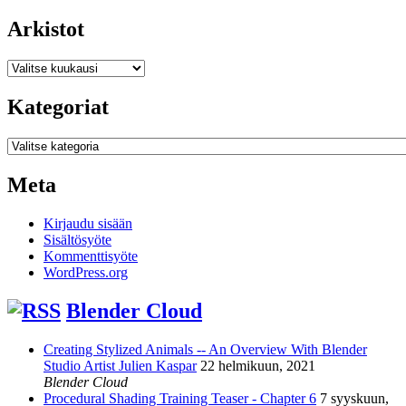
Arkistot
Arkistot
Kategoriat
Kategoriat
Meta
Kirjaudu sisään
Sisältösyöte
Kommenttisyöte
WordPress.org
Blender Cloud
Creating Stylized Animals -- An Overview With Blender
Studio Artist Julien Kaspar
22 helmikuun, 2021
Blender Cloud
Procedural Shading Training Teaser - Chapter 6
7 syyskuun,