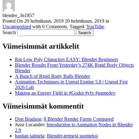
blender_3n1857
Posted On
20 helmikuun, 2019
20 helmikuun, 2019
in
Uncategorized
with
0 Comments
.
Tagged:
YouTube
.
Search
Viimeisimmät artikkelit
Rig Low Poly Characters EASY: Blender Beginners
Blender Results From Yesterday’s 274K Rigid Body Objects
Blender
A Bunch of Rigid Body Balls Blender
Animation Techniques in Unreal Engine 5.8 | Unreal Fest
2026 Lab
Making an Energy Field in #Godot #vfx #gamedev
Viimeisimmät kommentit
Don Bradson
:
8 Blender Render Farms Compared
Jussi Lucander
:
Introduction to Animation Nodes in Blender
2.9
bastian salmela
:
Blender-termejä suomeksi