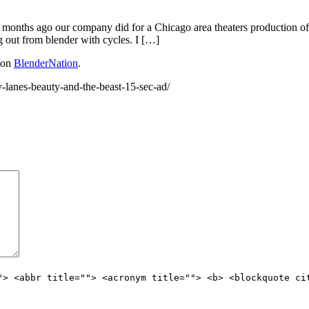
 months ago our company did for a Chicago area theaters production of
 out from blender with cycles. I […]
t on
BlenderNation
.
lanes-beauty-and-the-beast-15-sec-ad/
"> <abbr title=""> <acronym title=""> <b> <blockquote ci