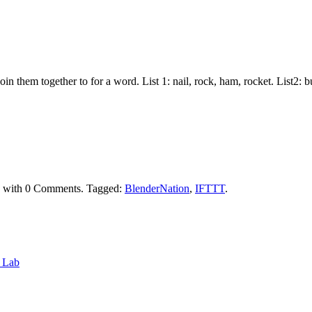
join them together to for a word. List 1: nail, rock, ham, rocket. List2:
with
0 Comments
.
Tagged:
BlenderNation
,
IFTTT
.
6 Lab