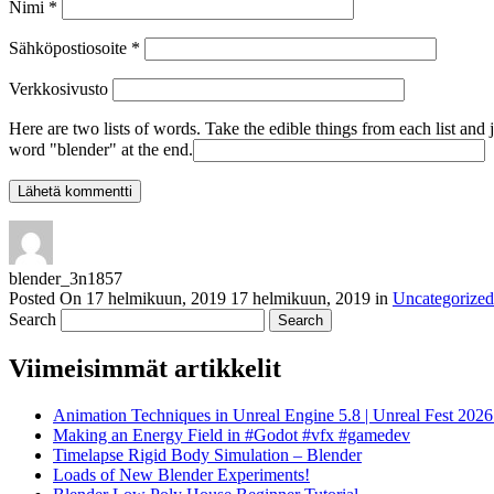
Nimi
*
Sähköpostiosoite
*
Verkkosivusto
Here are two lists of words. Take the edible things from each list and 
word "blender" at the end.
blender_3n1857
Posted On
17 helmikuun, 2019
17 helmikuun, 2019
in
Uncategorized
Search
Viimeisimmät artikkelit
Animation Techniques in Unreal Engine 5.8 | Unreal Fest 202
Making an Energy Field in #Godot #vfx #gamedev
Timelapse Rigid Body Simulation – Blender
Loads of New Blender Experiments!