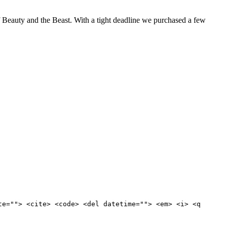
 Beauty and the Beast. With a tight deadline we purchased a few
te=""> <cite> <code> <del datetime=""> <em> <i> <q