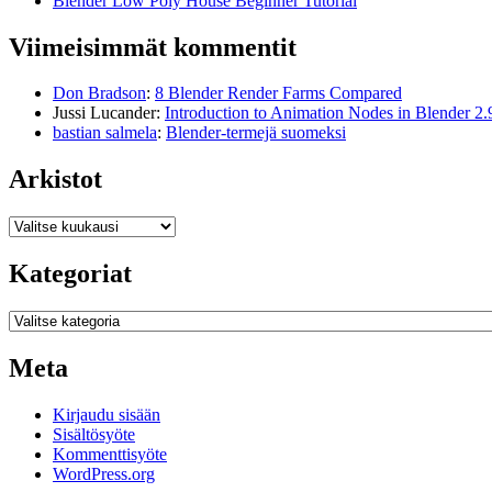
Blender Low Poly House Beginner Tutorial
Viimeisimmät kommentit
Don Bradson
:
8 Blender Render Farms Compared
Jussi Lucander
:
Introduction to Animation Nodes in Blender 2.
bastian salmela
:
Blender-termejä suomeksi
Arkistot
Arkistot
Kategoriat
Kategoriat
Meta
Kirjaudu sisään
Sisältösyöte
Kommenttisyöte
WordPress.org