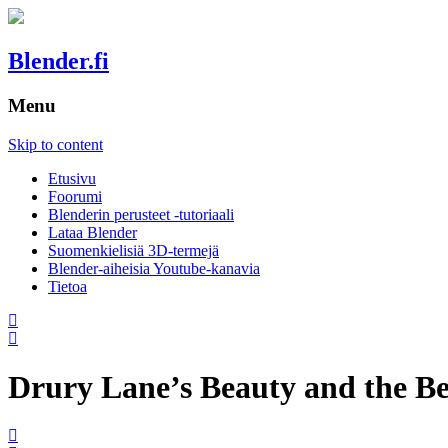
Blender.fi
Menu
Skip to content
Etusivu
Foorumi
Blenderin perusteet -tutoriaali
Lataa Blender
Suomenkielisiä 3D-termejä
Blender-aiheisia Youtube-kanavia
Tietoa
Drury Lane’s Beauty and the Be