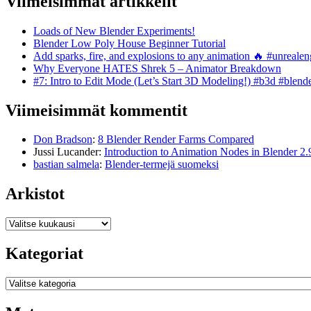
Viimeisimmät artikkelit
Loads of New Blender Experiments!
Blender Low Poly House Beginner Tutorial
Add sparks, fire, and explosions to any animation 🔥 #unreal
Why Everyone HATES Shrek 5 – Animator Breakdown
#7: Intro to Edit Mode (Let’s Start 3D Modeling!) #b3d #blend
Viimeisimmät kommentit
Don Bradson
:
8 Blender Render Farms Compared
Jussi Lucander
:
Introduction to Animation Nodes in Blender 2.
bastian salmela
:
Blender-termejä suomeksi
Arkistot
Arkistot
Kategoriat
Kategoriat