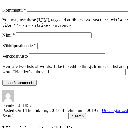
Kommentti
*
You may use these
HTML
tags and attributes:
<a href="" title="
cite=""> <s> <strike> <strong>
Nimi
*
Sähköpostiosoite
*
Verkkosivusto
Here are two lists of words. Take the edible things from each list and 
word "blender" at the end.
blender_3n1857
Posted On
14 helmikuun, 2019
14 helmikuun, 2019
in
Uncategorized
Search