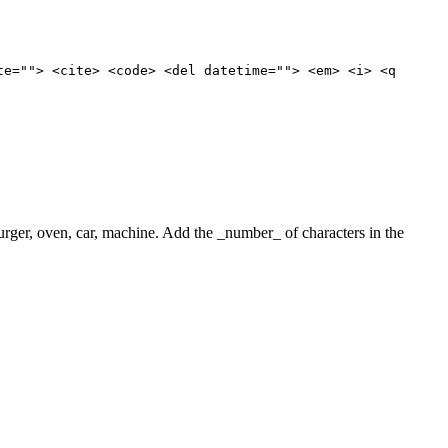
te=""> <cite> <code> <del datetime=""> <em> <i> <q
 burger, oven, car, machine. Add the _number_ of characters in the