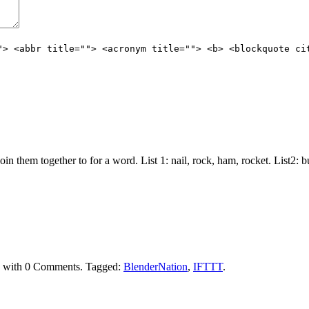
"> <abbr title=""> <acronym title=""> <b> <blockquote ci
join them together to for a word. List 1: nail, rock, ham, rocket. List2:
with
0 Comments
.
Tagged:
BlenderNation
,
IFTTT
.