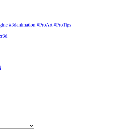
engine #3danimation #ProArt #ProTips
er3d
9