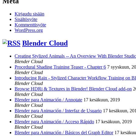
Meta
Kirjaudu sisään
Sisältösyöte
Kommenttisyöte
WordPress.org
Blender Cloud
Creating Stylized Animals -- An Overview With Blender Studio 
Blender Cloud
Procedural Shading Training Teaser - Chapter 6
7 syyskuun, 2
Blender Cloud
Introducing Rain - Stylized Character Workflow Training on B
Blender Cloud
Browse HDRi & Textures in Blender! Blender Cloud add-on
2
Blender Cloud
Blender para Animación / Annotate
17 kesäkuun, 2019
Blender Cloud
Blender para Animación / Interfaz de Usuario
17 kesäkuun, 20
Blender Cloud
Blender para Animación / Acceso Rápido
17 kesäkuun, 2019
Blender Cloud
Blender para Animación / Básicos del Graph Editor
17 kesäkuu