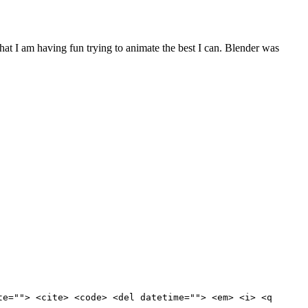
hat I am having fun trying to animate the best I can. Blender was
te=""> <cite> <code> <del datetime=""> <em> <i> <q