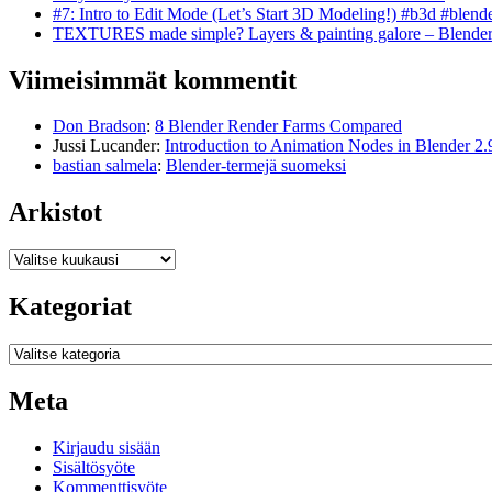
#7: Intro to Edit Mode (Let’s Start 3D Modeling!) #b3d #blend
TEXTURES made simple? Layers & painting galore – Blende
Viimeisimmät kommentit
Don Bradson
:
8 Blender Render Farms Compared
Jussi Lucander
:
Introduction to Animation Nodes in Blender 2.
bastian salmela
:
Blender-termejä suomeksi
Arkistot
Arkistot
Kategoriat
Kategoriat
Meta
Kirjaudu sisään
Sisältösyöte
Kommenttisyöte