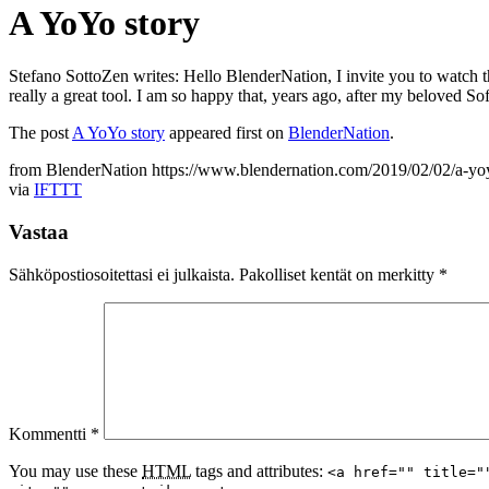
A YoYo story
Stefano SottoZen writes: Hello BlenderNation, I invite you to watch t
really a great tool. I am so happy that, years ago, after my beloved 
The post
A YoYo story
appeared first on
BlenderNation
.
from BlenderNation https://www.blendernation.com/2019/02/02/a-yoy
via
IFTTT
Vastaa
Sähköpostiosoitettasi ei julkaista.
Pakolliset kentät on merkitty
*
Kommentti
*
You may use these
HTML
tags and attributes:
<a href="" title="