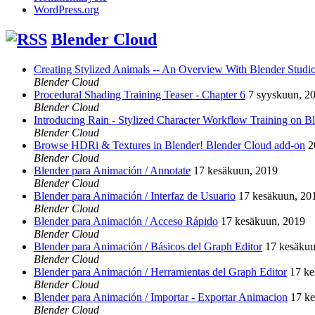
WordPress.org
Blender Cloud
Creating Stylized Animals -- An Overview With Blender Studio 
Blender Cloud
Procedural Shading Training Teaser - Chapter 6
7 syyskuun, 2
Blender Cloud
Introducing Rain - Stylized Character Workflow Training on B
Blender Cloud
Browse HDRi & Textures in Blender! Blender Cloud add-on
2
Blender Cloud
Blender para Animación / Annotate
17 kesäkuun, 2019
Blender Cloud
Blender para Animación / Interfaz de Usuario
17 kesäkuun, 20
Blender Cloud
Blender para Animación / Acceso Rápido
17 kesäkuun, 2019
Blender Cloud
Blender para Animación / Básicos del Graph Editor
17 kesäkuu
Blender Cloud
Blender para Animación / Herramientas del Graph Editor
17 ke
Blender Cloud
Blender para Animación / Importar - Exportar Animacion
17 k
Blender Cloud