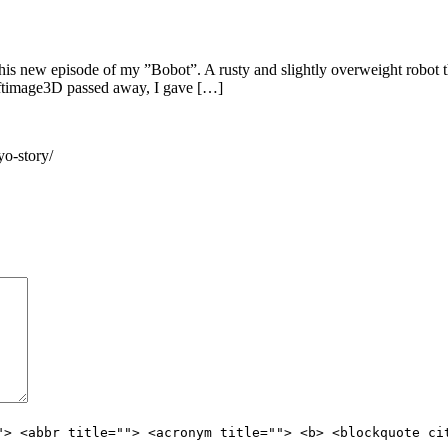
his new episode of my ”Bobot”. A rusty and slightly overweight robot t
Softimage3D passed away, I gave […]
o-story/
"> <abbr title=""> <acronym title=""> <b> <blockquote ci