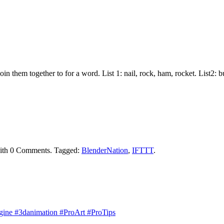
join them together to for a word. List 1: nail, rock, ham, rocket. List2:
ith
0 Comments
.
Tagged:
BlenderNation
,
IFTTT
.
engine #3danimation #ProArt #ProTips