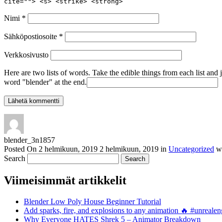
cite=""> <s> <strike> <strong>
Nimi
*
Sähköpostiosoite
*
Verkkosivusto
Here are two lists of words. Take the edible things from each list and 
word "blender" at the end.
blender_3n1857
Posted On
2 helmikuun, 2019
2 helmikuun, 2019
in
Uncategorized
w
Search
Viimeisimmät artikkelit
Blender Low Poly House Beginner Tutorial
Add sparks, fire, and explosions to any animation 🔥 #unreal
Why Everyone HATES Shrek 5 – Animator Breakdown