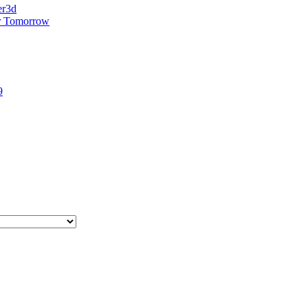
er3d
r Tomorrow
9