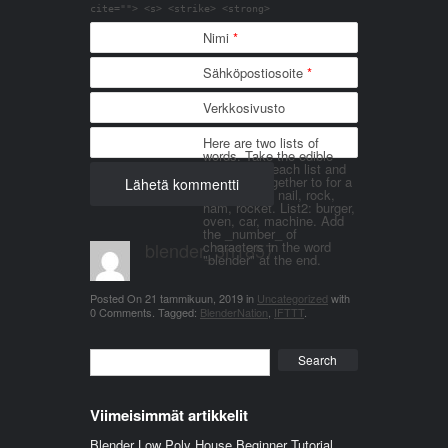
cite=""> <s> <strike> <strong>
Nimi
*
Sähköpostiosoite
*
Verkkosivusto
Here are two lists of
words. Take the edible
things from each list and
join them together to for a
word. List 1: nail, rock,
ham, rocket. List2: burger,
oven, car, machine. Add
the _number_ of
blender_3n1857
characters in the word
"blender" at the end.
Posted On
21 tammikuun, 2019
in
Uncategorized
with
0 Comments
.
Tagged:
BlenderNation
,
IFTTT
.
Search
Viimeisimmät artikkelit
Blender Low Poly House Beginner Tutorial