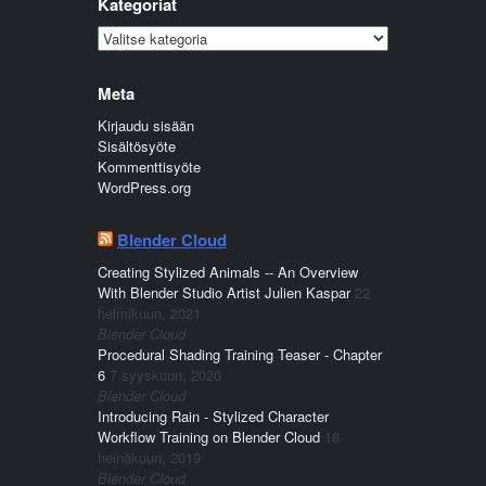
Kategoriat
Kategoriat
Meta
Kirjaudu sisään
Sisältösyöte
Kommenttisyöte
WordPress.org
Blender Cloud
Creating Stylized Animals -- An Overview
With Blender Studio Artist Julien Kaspar
22
helmikuun, 2021
Blender Cloud
Procedural Shading Training Teaser - Chapter
6
7 syyskuun, 2020
Blender Cloud
Introducing Rain - Stylized Character
Workflow Training on Blender Cloud
18
heinäkuun, 2019
Blender Cloud