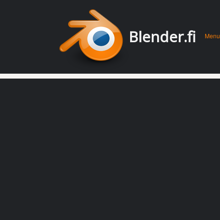
Men
Skip 
Blender.fi
Menu
conte