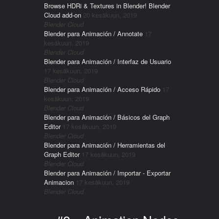
Browse HDRi & Textures in Blender! Blender
Cloud add-on
20 kesäkuun, 2019
Blender Cloud
Blender para Animación / Annotate
17
kesäkuun, 2019
Blender Cloud
Blender para Animación / Interfaz de Usuario
17 kesäkuun, 2019
Blender Cloud
Blender para Animación / Acceso Rápido
17
kesäkuun, 2019
Blender Cloud
Blender para Animación / Básicos del Graph
Editor
17 kesäkuun, 2019
Blender Cloud
Blender para Animación / Herramientas del
Graph Editor
17 kesäkuun, 2019
Blender Cloud
Blender para Animación / Importar - Exportar
Animacion
17 kesäkuun, 2019
Blender Cloud
Post navigation