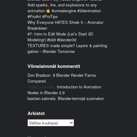
Add sparks, fire, and explosions to any
animation
#unrealengine #3danimation
#ProArt #ProTips
Why Everyone HATES Shrek 5 – Animator
Breakdown
#7: Intro to Edit Mode (Let’s Start 3D
Modeling!) #b3d #blender3d
TEXTURES made simple? Layers & painting
galore – Blender Tomorrow
Viimeisimmät kommentit
Don Bradson
:
8 Blender Render Farms
Compared
Jussi Lucander
:
Introduction to Animation
Nodes in Blender 2.9
bastian salmela
:
Blender-termejä suomeksi
Arkistot
Arkistot