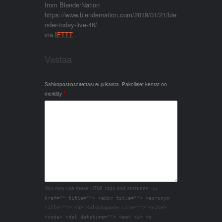
from BlenderNation
https://www.blendernation.com/2019/01/21/ble
nder-today-live-46/
via
IFTTT
Vastaa
Sähköpostiosoitettasi ei julkaista.
Pakolliset kentät on
merkitty
*
You may use these
HTML
tags and attributes:
<a
href="" title=""> <abbr title=""> <acronym
title=""> <b> <blockquote cite=""> <cite>
<code> <del datetime=""> <em> <i> <q