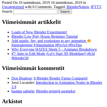
Posted On
16 tammikuun, 2019
16 tammikuun, 2019
in
Uncategorized
with
0 Comments
.
Tagged:
BlenderNation
,
IFTTT
.
Search
Viimeisimmät artikkelit
Loads of New Blender Experiments!
Blender Low Poly House Beginner Tutorial
Add sparks, fire, and explosions to any animation
#unrealengine #3danimation #ProArt #ProTips
Why Everyone HATES Shrek 5 – Animator Breakdown
#7: Intro to Edit Mode (Let’s Start 3D Modeling!) #b3d
#blender3d
Viimeisimmät kommentit
Don Bradson
:
8 Blender Render Farms Compared
Jussi Lucander
:
Introduction to Animation Nodes in Blender
2.9
bastian salmela
:
Blender-termejä suomeksi
Arkistot