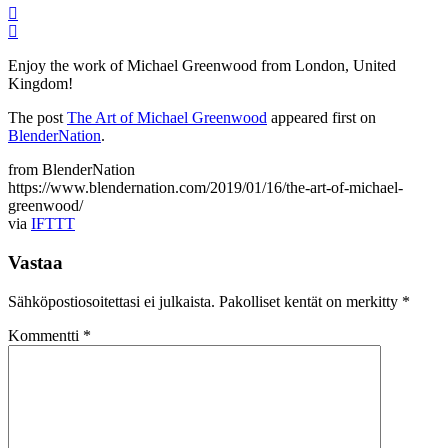
Enjoy the work of Michael Greenwood from London, United
Kingdom!
The post
The Art of Michael Greenwood
appeared first on
BlenderNation
.
from BlenderNation
https://www.blendernation.com/2019/01/16/the-art-of-michael-
greenwood/
via
IFTTT
Vastaa
Sähköpostiosoitettasi ei julkaista.
Pakolliset kentät on merkitty
*
Kommentti
*