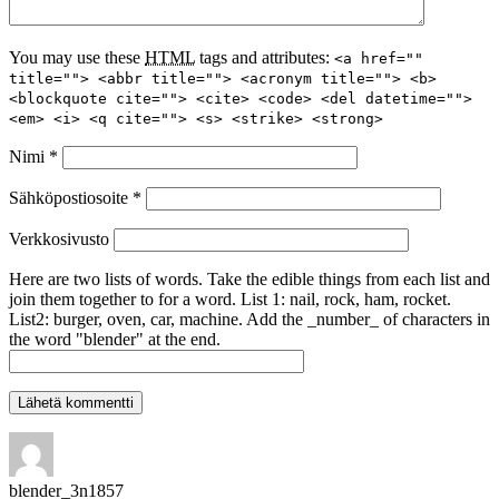
You may use these
HTML
tags and attributes:
<a href=""
title=""> <abbr title=""> <acronym title=""> <b>
<blockquote cite=""> <cite> <code> <del datetime="">
<em> <i> <q cite=""> <s> <strike> <strong>
Nimi
*
Sähköpostiosoite
*
Verkkosivusto
Here are two lists of words. Take the edible things from each list and
join them together to for a word. List 1: nail, rock, ham, rocket.
List2: burger, oven, car, machine. Add the _number_ of characters in
the word "blender" at the end.
blender_3n1857