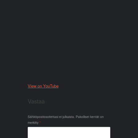
View on YouTube
Vastaa
Sähköpostiosoitettasi ei julkaista.
Pakolliset kentät on
merkitty
*