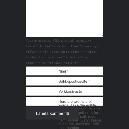
You may use these
HTML
tags and attributes:
<a
href="" title=""> <abbr title=""> <acronym
title=""> <b> <blockquote cite=""> <cite>
<code> <del datetime=""> <em> <i> <q
cite=""> <s> <strike> <strong>
Nimi
*
Sähköpostiosoite
*
Verkkosivusto
Here are two lists of
words. Take the edible
things from each list and
join them together to for a
word. List 1: nail, rock,
ham, rocket. List2: burger,
oven, car, machine. Add
the _number_ of