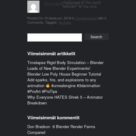
blender_3n1857
characters in the word
"blender" at the end.
Posted On
15 lokakuun, 2018
in
Uncategorized
with
0
Comments
.
Tagged:
YouTube
.
Search
Viimeisimmät artikkelit
Timelapse Rigid Body Simulation – Blender
Loads of New Blender Experiments!
Blender Low Poly House Beginner Tutorial
Add sparks, fire, and explosions to any
animation
#unrealengine #3danimation
#ProArt #ProTips
Why Everyone HATES Shrek 5 – Animator
Breakdown
Viimeisimmät kommentit
Don Bradson
:
8 Blender Render Farms
Compared