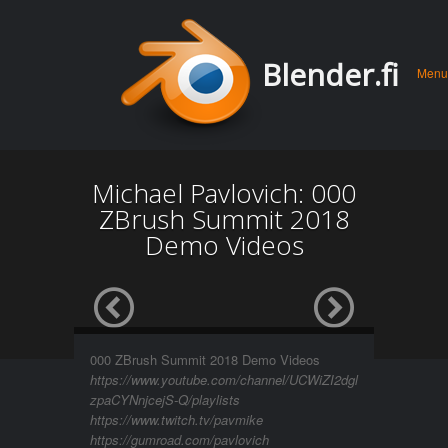
Men
Skip 
Blender.fi
Menu
conte
Michael Pavlovich: 000
ZBrush Summit 2018
Demo Videos
000 ZBrush Summit 2018 Demo Videos
https://www.youtube.com/channel/UCWiZI2dgl
zpaCYNnjcejS-Q/playlists
https://www.twitch.tv/pavmike
https://gumroad.com/pavlovich