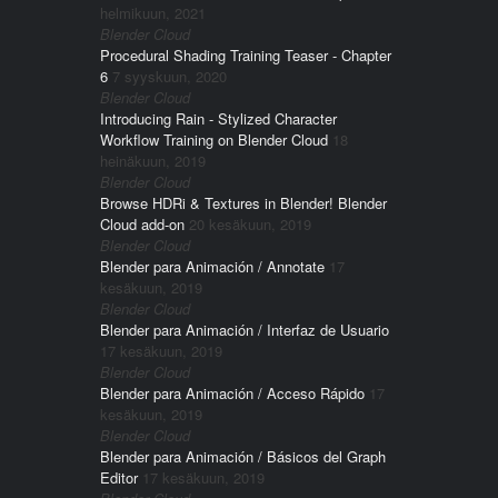
helmikuun, 2021
Blender Cloud
Procedural Shading Training Teaser - Chapter
6
7 syyskuun, 2020
Blender Cloud
Introducing Rain - Stylized Character
Workflow Training on Blender Cloud
18
heinäkuun, 2019
Blender Cloud
Browse HDRi & Textures in Blender! Blender
Cloud add-on
20 kesäkuun, 2019
Blender Cloud
Blender para Animación / Annotate
17
kesäkuun, 2019
Blender Cloud
Blender para Animación / Interfaz de Usuario
17 kesäkuun, 2019
Blender Cloud
Blender para Animación / Acceso Rápido
17
kesäkuun, 2019
Blender Cloud
Blender para Animación / Básicos del Graph
Editor
17 kesäkuun, 2019