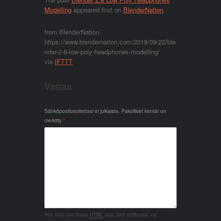
Modelling
appeared first on
BlenderNation
.
from BlenderNation
https://www.blendernation.com/2018/09/22/ble
nder-2-8-low-poly-headphones-modelling/
via
IFTTT
Vastaa
Sähköpostiosoitettasi ei julkaista.
Pakolliset kentät on
merkitty
*
You may use these
HTML
tags and attributes:
<a