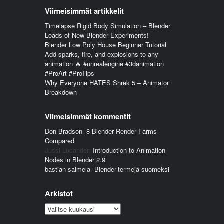
Viimeisimmät artikkelit
Timelapse Rigid Body Simulation – Blender
Loads of New Blender Experiments!
Blender Low Poly House Beginner Tutorial
Add sparks, fire, and explosions to any
animation 🔥 #unrealengine #3danimation
#ProArt #ProTips
Why Everyone HATES Shrek 5 – Animator
Breakdown
Viimeisimmät kommentit
Don Bradson
:
8 Blender Render Farms
Compared
Jussi Lucander
:
Introduction to Animation
Nodes in Blender 2.9
bastian salmela
:
Blender-termejä suomeksi
Arkistot
Arkistot