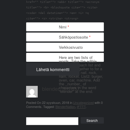
href="" title=""> <abbr title=""> <acronym
title=""> <b> <blockquote cite=""> <cite>
<code> <del datetime=""> <em> <i> <q
cite=""> <s> <strike> <strong>
Nimi
*
Sähköpostiosoite
*
Verkkosivusto
Here are two lists of
words. Take the edible
things from each list and
join them together to for a
word. List 1: nail, rock,
ham, rocket. List2: burger,
oven, car, machine. Add
the _number_ of
blender_3n1857
characters in the word
"blender" at the end.
Posted On
22 syyskuun, 2018
in
Uncategorized
with
0
Comments
.
Tagged:
BlenderNation
,
IFTTT
.
Search