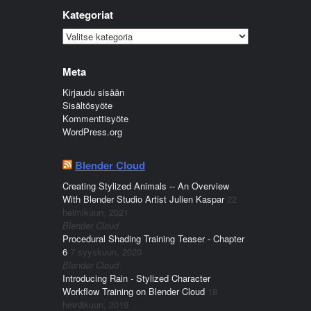
Kategoriat
Kategoriat
Meta
Kirjaudu sisään
Sisältösyöte
Kommenttisyöte
WordPress.org
Blender Cloud
Creating Stylized Animals -- An Overview
With Blender Studio Artist Julien Kaspar
22
helmikuun, 2021
Blender Cloud
Procedural Shading Training Teaser - Chapter
6
7 syyskuun, 2020
Blender Cloud
Introducing Rain - Stylized Character
Workflow Training on Blender Cloud
18
heinäkuun, 2019