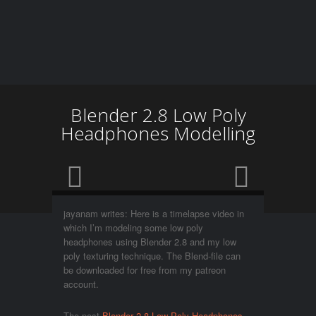
Blender 2.8 Low Poly
Headphones Modelling
jayanam writes: Here is a timelapse video in
which I’m modeling some low poly
headphones using Blender 2.8 and my low
poly texturing technique. The Blend-file can
be downloaded for free from my patreon
account.
The post
Blender 2.8 Low Poly Headphones