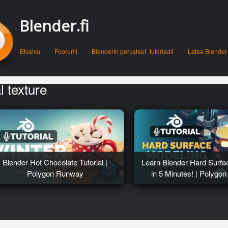
Blender.fi
Menu
Skip to content
Etusivu
Foorumi
Blenderin perusteet -tutoriaali
Lataa Blender
l texture
Blender Hot Chocolate Tutorial |
Learn Blender Hard Surfa
Polygon Runway
in 5 Minutes! | Polyg