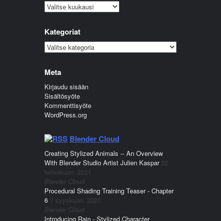
Arkistot
Kategoriat
Kategoriat
Meta
Kirjaudu sisään
Sisältösyöte
Kommenttisyöte
WordPress.org
Blender Cloud
Creating Stylized Animals -- An Overview
With Blender Studio Artist Julien Kaspar
22
helmikuun, 2021
Blender Cloud
Procedural Shading Training Teaser - Chapter
6
7 syyskuun, 2020
Blender Cloud
Introducing Rain - Stylized Character