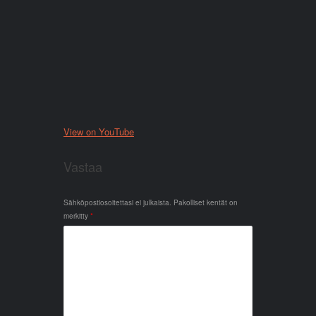
View on YouTube
Vastaa
Sähköpostiosoitettasi ei julkaista.
Pakolliset kentät on
merkitty
*