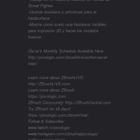
Street Fighter
-Usando booleans y primitivas para el
hardsurface
-Mostre como suelo usar booleans tambien
para impresion 3D y hacer los modelos
huecos
Óscar’s Monthly Schedule Available Here:
http://pixologic.com/zbrushlive/author/oscar-
trejo/
Learn more about ZBrushLIVE:
http://ZBrushLIVE.com
Learn more about ZBrush:
https://pixologic.com
ZBrush Community: http://ZBrushCentral.com
Try ZBrush for 45 days!
https://pixologic.com/zbrush/trial/
Follow & Subscribe:
www.twitch.tv/pixologic
www.instagram.com/zbrushatpixologic/
twitter.com/pixologic