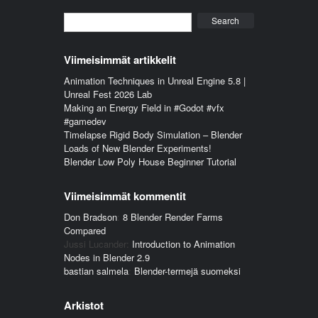
Search
Viimeisimmät artikkelit
Animation Techniques in Unreal Engine 5.8 |
Unreal Fest 2026 Lab
Making an Energy Field in #Godot #vfx
#gamedev
Timelapse Rigid Body Simulation – Blender
Loads of New Blender Experiments!
Blender Low Poly House Beginner Tutorial
Viimeisimmät kommentit
Don Bradson
:
8 Blender Render Farms
Compared
Jussi Lucander
:
Introduction to Animation
Nodes in Blender 2.9
bastian salmela
:
Blender-termejä suomeksi
Arkistot