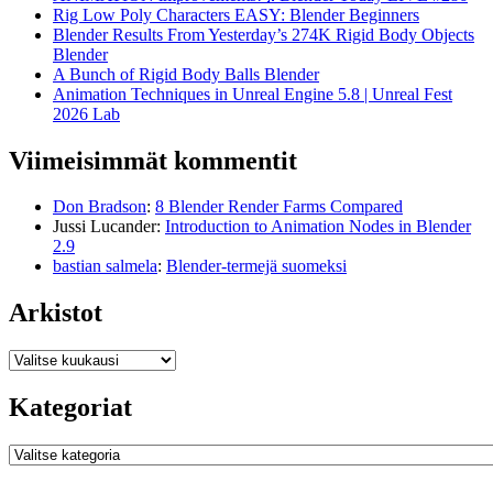
Rig Low Poly Characters EASY: Blender Beginners
Blender Results From Yesterday’s 274K Rigid Body Objects
Blender
A Bunch of Rigid Body Balls Blender
Animation Techniques in Unreal Engine 5.8 | Unreal Fest
2026 Lab
Viimeisimmät kommentit
Don Bradson
:
8 Blender Render Farms Compared
Jussi Lucander
:
Introduction to Animation Nodes in Blender
2.9
bastian salmela
:
Blender-termejä suomeksi
Arkistot
Arkistot
Kategoriat
Kategoriat