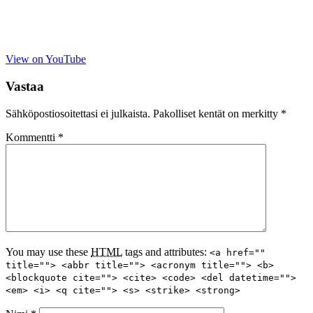
View on YouTube
Vastaa
Sähköpostiosoitettasi ei julkaista.
Pakolliset kentät on merkitty
*
Kommentti
*
You may use these
HTML
tags and attributes:
<a href=""
title=""> <abbr title=""> <acronym title=""> <b>
<blockquote cite=""> <cite> <code> <del datetime="">
<em> <i> <q cite=""> <s> <strike> <strong>