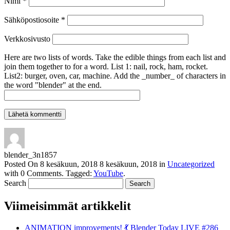
Nimi
*
Sähköpostiosoite
*
Verkkosivusto
Here are two lists of words. Take the edible things from each list and
join them together to for a word. List 1: nail, rock, ham, rocket.
List2: burger, oven, car, machine. Add the _number_ of characters in
the word "blender" at the end.
blender_3n1857
Posted On
8 kesäkuun, 2018
8 kesäkuun, 2018
in
Uncategorized
with
0 Comments
.
Tagged:
YouTube
.
Search
Viimeisimmät artikkelit
ANIMATION improvements! 💃 Blender Today LIVE #286