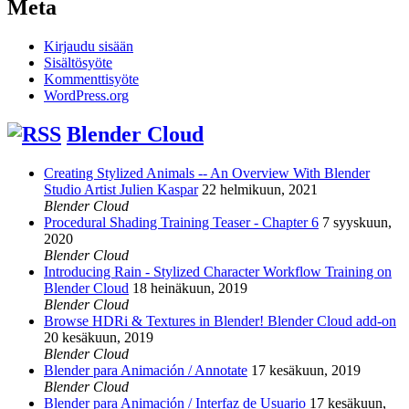
Meta
Kirjaudu sisään
Sisältösyöte
Kommenttisyöte
WordPress.org
Blender Cloud
Creating Stylized Animals -- An Overview With Blender
Studio Artist Julien Kaspar
22 helmikuun, 2021
Blender Cloud
Procedural Shading Training Teaser - Chapter 6
7 syyskuun,
2020
Blender Cloud
Introducing Rain - Stylized Character Workflow Training on
Blender Cloud
18 heinäkuun, 2019
Blender Cloud
Browse HDRi & Textures in Blender! Blender Cloud add-on
20 kesäkuun, 2019
Blender Cloud
Blender para Animación / Annotate
17 kesäkuun, 2019
Blender Cloud
Blender para Animación / Interfaz de Usuario
17 kesäkuun,