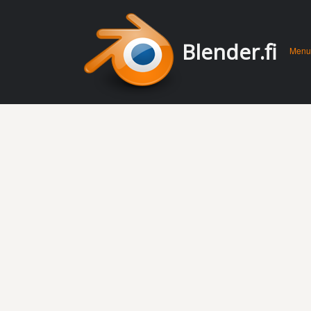
Men
Skip 
Blender.fi
Menu
conte