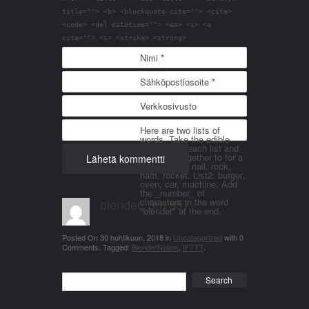
title=""> <b> <blockquote cite=""> <cite>
<code> <del datetime=""> <em> <i> <q
cite=""> <s> <strike> <strong>
Nimi
*
Sähköpostiosoite
*
Verkkosivusto
Here are two lists of
words. Take the edible
things from each list and
join them together to for a
word. List 1: nail, rock,
ham, rocket. List2: burger,
oven, car, machine. Add
the _number_ of
blender_3n1857
characters in the word
"blender" at the end.
Posted On
30 huhtikuun, 2018
in
Uncategorized
with
0
Comments
.
Tagged:
BlenderNation
,
IFTTT
.
Search