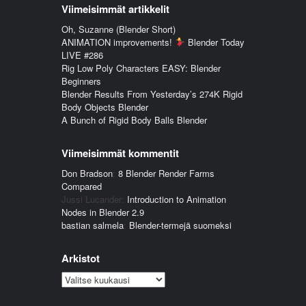
Viimeisimmät artikkelit
Oh, Suzanne (Blender Short)
ANIMATION improvements!
Blender Today
LIVE #286
Rig Low Poly Characters EASY: Blender
Beginners
Blender Results From Yesterday’s 274K Rigid
Body Objects Blender
A Bunch of Rigid Body Balls Blender
Viimeisimmät kommentit
Don Bradson
:
8 Blender Render Farms
Compared
Jussi Lucander
:
Introduction to Animation
Nodes in Blender 2.9
bastian salmela
:
Blender-termejä suomeksi
Arkistot
Arkistot