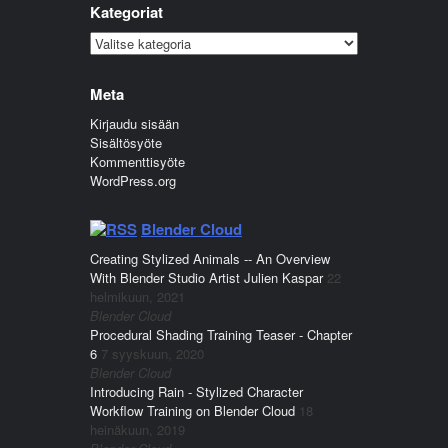
Kategoriat
Kategoriat
Meta
Kirjaudu sisään
Sisältösyöte
Kommenttisyöte
WordPress.org
Blender Cloud
Creating Stylized Animals -- An Overview
With Blender Studio Artist Julien Kaspar
22
helmikuun, 2021
Blender Cloud
Procedural Shading Training Teaser - Chapter
6
7 syyskuun, 2020
Blender Cloud
Introducing Rain - Stylized Character
Workflow Training on Blender Cloud
18
heinäkuun, 2019