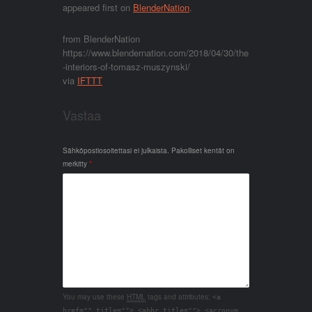
appeared first on
BlenderNation
.
from BlenderNation
https://www.blendernation.com/2018/04/30/the
-interiors-of-tomasz-muszynski/
via
IFTTT
Vastaa
Sähköpostiosoitettasi ei julkaista.
Pakolliset kentät on
merkitty
*
You may use these
HTML
tags and attributes:
<a
href="" title=""> <abbr title=""> <acronym