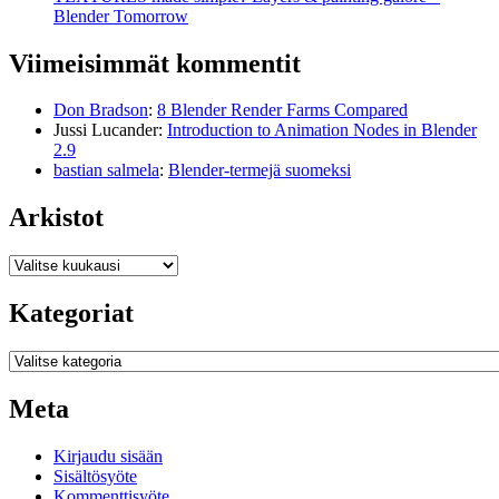
Blender Tomorrow
Viimeisimmät kommentit
Don Bradson
:
8 Blender Render Farms Compared
Jussi Lucander
:
Introduction to Animation Nodes in Blender
2.9
bastian salmela
:
Blender-termejä suomeksi
Arkistot
Arkistot
Kategoriat
Kategoriat
Meta
Kirjaudu sisään
Sisältösyöte
Kommenttisyöte