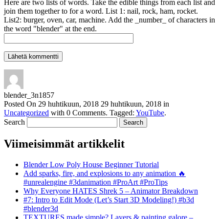
Here are two lists of words. Take the edible things from each list and
join them together to for a word. List 1: nail, rock, ham, rocket.
List2: burger, oven, car, machine. Add the _number_ of characters in
the word "blender" at the end.
blender_3n1857
Posted On
29 huhtikuun, 2018
29 huhtikuun, 2018
in
Uncategorized
with
0 Comments
.
Tagged:
YouTube
.
Search
Viimeisimmät artikkelit
Blender Low Poly House Beginner Tutorial
Add sparks, fire, and explosions to any animation 🔥
#unrealengine #3danimation #ProArt #ProTips
Why Everyone HATES Shrek 5 – Animator Breakdown
#7: Intro to Edit Mode (Let’s Start 3D Modeling!) #b3d
#blender3d
TEXTURES made simple? Layers & painting galore –