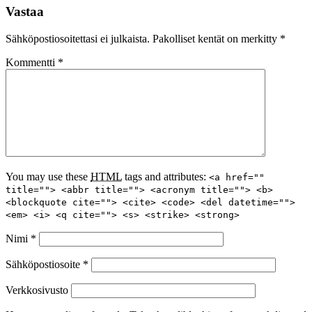
Vastaa
Sähköpostiosoitettasi ei julkaista.
Pakolliset kentät on merkitty
*
Kommentti
*
You may use these
HTML
tags and attributes:
<a href=""
title=""> <abbr title=""> <acronym title=""> <b>
<blockquote cite=""> <cite> <code> <del datetime="">
<em> <i> <q cite=""> <s> <strike> <strong>
Nimi
*
Sähköpostiosoite
*
Verkkosivusto