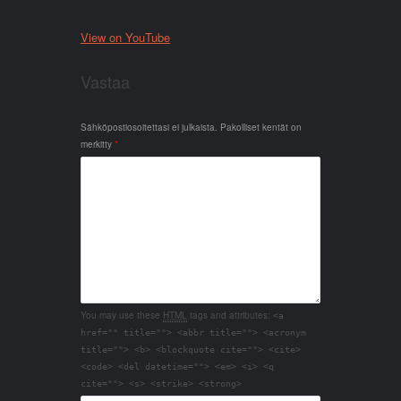
View on YouTube
Vastaa
Sähköpostiosoitettasi ei julkaista.
Pakolliset kentät on
merkitty
*
You may use these
HTML
tags and attributes:
<a
href="" title=""> <abbr title=""> <acronym
title=""> <b> <blockquote cite=""> <cite>
<code> <del datetime=""> <em> <i> <q
cite=""> <s> <strike> <strong>