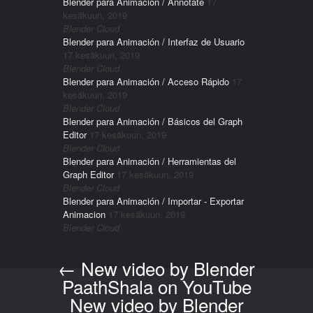
Blender para Animación / Annotate
17
kesäkuun, 2019
Blender Cloud
Blender para Animación / Interfaz de Usuario
17 kesäkuun, 2019
Blender Cloud
Blender para Animación / Acceso Rápido
17
kesäkuun, 2019
Blender Cloud
Blender para Animación / Básicos del Graph
Editor
17 kesäkuun, 2019
Blender Cloud
Blender para Animación / Herramientas del
Graph Editor
17 kesäkuun, 2019
Blender Cloud
Blender para Animación / Importar - Exportar
Animacion
17 kesäkuun, 2019
Blender Cloud
←
New video by Blender
Post navigation
PaathShala on YouTube
New video by Blender