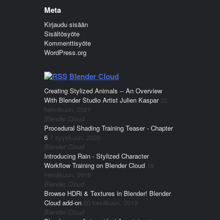
Meta
Kirjaudu sisään
Sisältösyöte
Kommenttisyöte
WordPress.org
Blender Cloud
Creating Stylized Animals -- An Overview
With Blender Studio Artist Julien Kaspar
22
helmikuun, 2021
Blender Cloud
Procedural Shading Training Teaser - Chapter
6
7 syyskuun, 2020
Blender Cloud
Introducing Rain - Stylized Character
Workflow Training on Blender Cloud
18
heinäkuun, 2019
Blender Cloud
Browse HDRi & Textures in Blender! Blender
Cloud add-on
20 kesäkuun, 2019
Blender Cloud