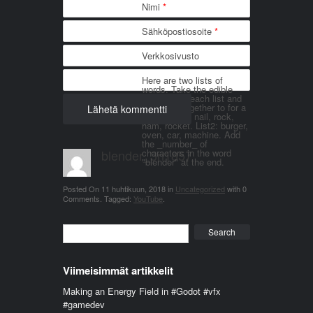
Nimi
*
Sähköpostiosoite
*
Verkkosivusto
Here are two lists of
words. Take the edible
things from each list and
join them together to for a
word. List 1: nail, rock,
ham, rocket. List2: burger,
oven, car, machine. Add
the _number_ of
blender_3n1857
characters in the word
"blender" at the end.
Posted On
11 huhtikuun, 2018
in
Uncategorized
with
0
Comments
.
Tagged:
YouTube
.
Search
Viimeisimmät artikkelit
Making an Energy Field in #Godot #vfx
#gamedev