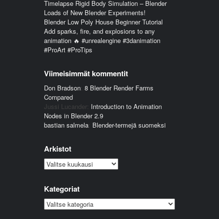
Timelapse Rigid Body Simulation – Blender
Loads of New Blender Experiments!
Blender Low Poly House Beginner Tutorial
Add sparks, fire, and explosions to any
animation 🔥 #unrealengine #3danimation
#ProArt #ProTips
Viimeisimmät kommentit
Don Bradson
:
8 Blender Render Farms
Compared
Jussi Lucander
:
Introduction to Animation
Nodes in Blender 2.9
bastian salmela
:
Blender-termejä suomeksi
Arkistot
Arkistot
Kategoriat
Kategoriat