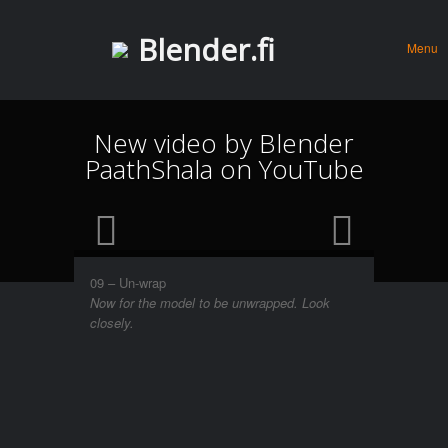
Menu
Skip to
Blender.fi
Menu
conten
New video by Blender
PaathShala on YouTube
09 – Un-wrap
Now for the model to be unwrapped. Look
closely.