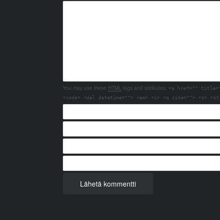
You may use these
HTML
tags and attributes:
<a href="" title=
<code> <del datetime=""> <em> <i> <q cite=""> <s> <st