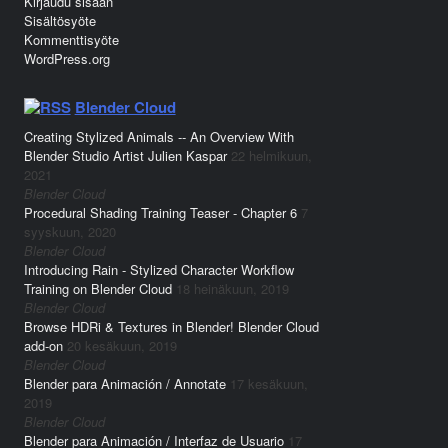
Kirjaudu sisään
Sisältösyöte
Kommenttisyöte
WordPress.org
Blender Cloud
Creating Stylized Animals -- An Overview With
Blender Studio Artist Julien Kaspar
22 helmikuun,
2021
Blender Cloud
Procedural Shading Training Teaser - Chapter 6
7
syyskuun, 2020
Blender Cloud
Introducing Rain - Stylized Character Workflow
Training on Blender Cloud
18 heinäkuun, 2019
Blender Cloud
Browse HDRi & Textures in Blender! Blender Cloud
add-on
20 kesäkuun, 2019
Blender Cloud
Blender para Animación / Annotate
17 kesäkuun,
2019
Blender Cloud
Blender para Animación / Interfaz de Usuario
17