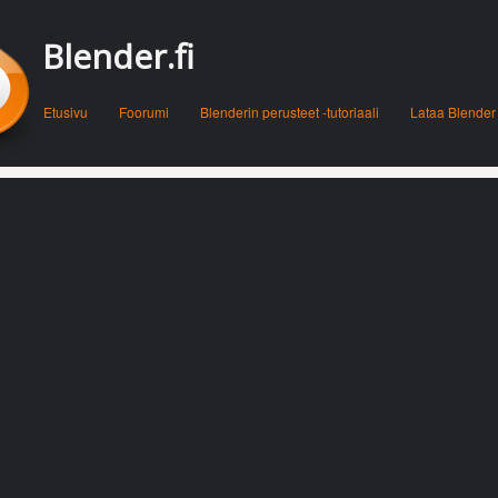
Blender.fi
Menu
Skip to content
Etusivu
Foorumi
Blenderin perusteet -tutoriaali
Lataa Blender