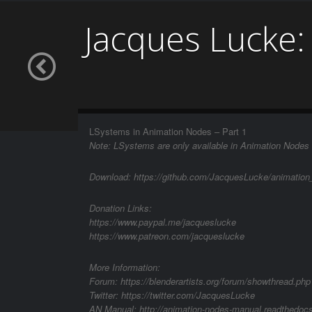
Jacques Lucke:
LSystems in Animation Nodes – Part 1
Note: LSystems are only available in Animation Nodes
Download: https://github.com/JacquesLucke/animation
Donation Links:
https://www.paypal.me/jacqueslucke
https://www.patreon.com/jacqueslucke
More Information:
Forum: https://blenderartists.org/forum/showthread.
Twitter: https://twitter.com/JacquesLucke
AN Manual: http://animation-nodes-manual.readthedocs.