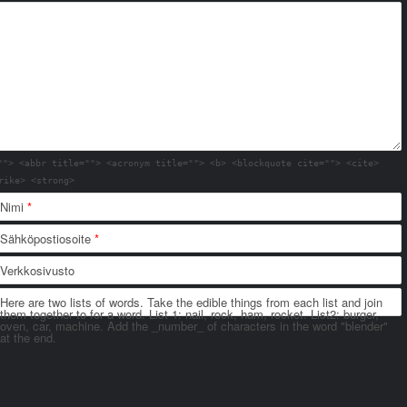
""> <abbr title=""> <acronym title=""> <b> <blockquote cite=""> <cite>
rike> <strong>
Nimi
*
Sähköpostiosoite
*
Verkkosivusto
Here are two lists of words. Take the edible things from each list and join
them together to for a word. List 1: nail, rock, ham, rocket. List2: burger,
oven, car, machine. Add the _number_ of characters in the word "blender"
at the end.