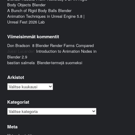
Body Objects Blender
A Bunch of Rigid Body Balls Blender
Animation Techniques in Unreal Engine 5.8 |
Unreal Fest 2026 Lab
Viimeisimmät kommentit
Don Bradson
:
8 Blender Render Farms Compared
Jussi Lucander
:
Introduction to Animation Nodes in
Blender 2.9
bastian salmela
:
Blender-termejä suomeksi
Arkistot
Arkistot
Kategoriat
Kategoriat
Meta