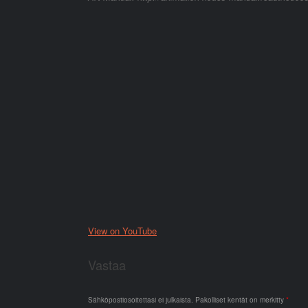
View on YouTube
Vastaa
Sähköpostiosoitettasi ei julkaista.
Pakolliset kentät on merkitty
*