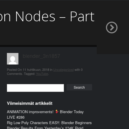
on Nodes – Part
blender_3n1857
Posted On
11 huhtikuun, 2018
in
Uncategorized
with
0
Comments
.
Tagged:
YouTube
.
Search
Viimeisimmät artikkelit
ANIMATION improvements!
Blender Today
LIVE #286
Rig Low Poly Characters EASY: Blender Beginners
Blender Results From Yesterday’s 274K Rigid