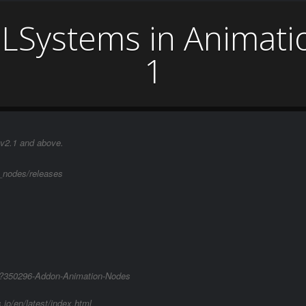
 LSystems in Animati
1
 v2.1 and above.
_nodes/releases
php?350296-Addon-Animation-Nodes
io/en/latest/index.html