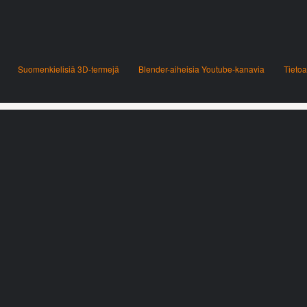
Suomenkielisiä 3D-termejä
Blender-aiheisia Youtube-kanavia
Tietoa