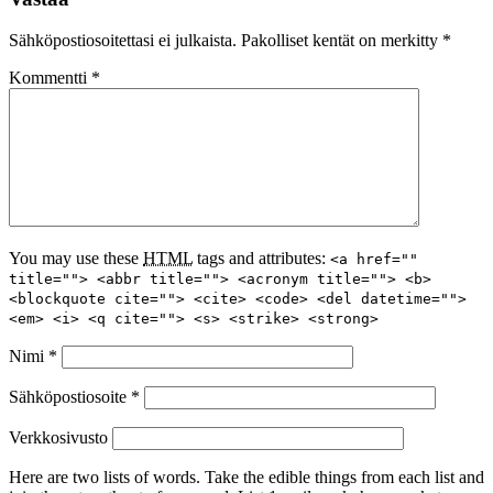
Sähköpostiosoitettasi ei julkaista.
Pakolliset kentät on merkitty
*
Kommentti
*
You may use these
HTML
tags and attributes:
<a href=""
title=""> <abbr title=""> <acronym title=""> <b>
<blockquote cite=""> <cite> <code> <del datetime="">
<em> <i> <q cite=""> <s> <strike> <strong>
Nimi
*
Sähköpostiosoite
*
Verkkosivusto
Here are two lists of words. Take the edible things from each list and