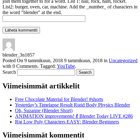
join them together to for a word. List 1: nail, rock, ham, rocket.
List2: burger, oven, car, machine. Add the _number_ of characters in
the word "blender" at the end.
blender_3n1857
Posted On
9 tammikuun, 2018
9 tammikuun, 2018
in
Uncategorized
with
0 Comments
.
Tagged:
YouTube
.
Search
Viimeisimmät artikkelit
Free Chocolate Material for Blender! #shorts
Yesterday’s Timelapse Result Rigid Body Physics Blender
Oh, Suzanne (Blender Short)
ANIMATION improvements! 💃 Blender Today LIVE #286
Rig Low Poly Characters EASY: Blender Beginners
Viimeisimmät kommentit