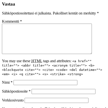
Vastaa
Sähköpostiosoitettasi ei julkaista.
Pakolliset kentät on merkitty
*
Kommentti
*
You may use these
HTML
tags and attributes:
<a href=""
title=""> <abbr title=""> <acronym title=""> <b>
<blockquote cite=""> <cite> <code> <del datetime="">
<em> <i> <q cite=""> <s> <strike> <strong>
Nimi
*
Sähköpostiosoite
*
Verkkosivusto