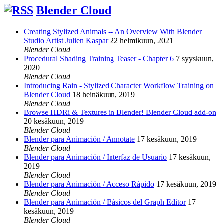
Blender Cloud
Creating Stylized Animals -- An Overview With Blender
Studio Artist Julien Kaspar
22 helmikuun, 2021
Blender Cloud
Procedural Shading Training Teaser - Chapter 6
7 syyskuun,
2020
Blender Cloud
Introducing Rain - Stylized Character Workflow Training on
Blender Cloud
18 heinäkuun, 2019
Blender Cloud
Browse HDRi & Textures in Blender! Blender Cloud add-on
20 kesäkuun, 2019
Blender Cloud
Blender para Animación / Annotate
17 kesäkuun, 2019
Blender Cloud
Blender para Animación / Interfaz de Usuario
17 kesäkuun,
2019
Blender Cloud
Blender para Animación / Acceso Rápido
17 kesäkuun, 2019
Blender Cloud
Blender para Animación / Básicos del Graph Editor
17
kesäkuun, 2019
Blender Cloud