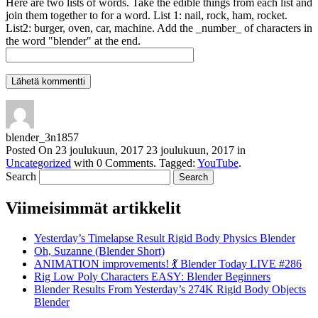
Here are two lists of words. Take the edible things from each list and
join them together to for a word. List 1: nail, rock, ham, rocket.
List2: burger, oven, car, machine. Add the _number_ of characters in
the word "blender" at the end.
blender_3n1857
Posted On
23 joulukuun, 2017
23 joulukuun, 2017
in
Uncategorized
with
0 Comments
.
Tagged:
YouTube
.
Search
Viimeisimmät artikkelit
Yesterday’s Timelapse Result Rigid Body Physics Blender
Oh, Suzanne (Blender Short)
ANIMATION improvements! 💃 Blender Today LIVE #286
Rig Low Poly Characters EASY: Blender Beginners
Blender Results From Yesterday’s 274K Rigid Body Objects
Blender