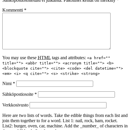
Sähköpostiosoitettasi ei julkaista.
Pakolliset kentät on merkitty
*
Kommentti
*
You may use these
HTML
tags and attributes:
<a href=""
title=""> <abbr title=""> <acronym title=""> <b>
<blockquote cite=""> <cite> <code> <del datetime="">
<em> <i> <q cite=""> <s> <strike> <strong>
Nimi
*
Sähköpostiosoite
*
Verkkosivusto
Here are two lists of words. Take the edible things from each list and
join them together to for a word. List 1: nail, rock, ham, rocket.
List2: burger, oven, car, machine. Add the _number_ of characters in