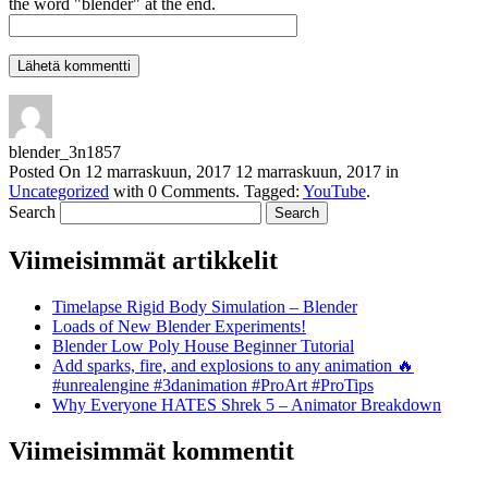
the word "blender" at the end.
blender_3n1857
Posted On
12 marraskuun, 2017
12 marraskuun, 2017
in
Uncategorized
with
0 Comments
.
Tagged:
YouTube
.
Search
Viimeisimmät artikkelit
Timelapse Rigid Body Simulation – Blender
Loads of New Blender Experiments!
Blender Low Poly House Beginner Tutorial
Add sparks, fire, and explosions to any animation 🔥
#unrealengine #3danimation #ProArt #ProTips
Why Everyone HATES Shrek 5 – Animator Breakdown
Viimeisimmät kommentit