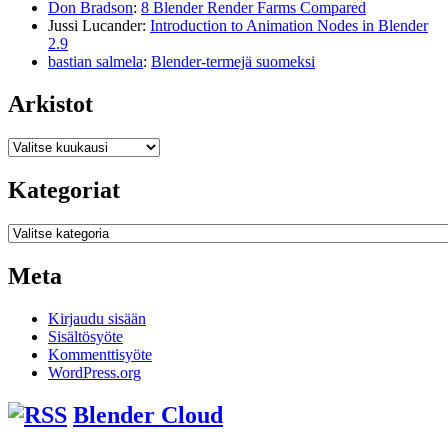
Don Bradson
:
8 Blender Render Farms Compared
Jussi Lucander
:
Introduction to Animation Nodes in Blender
2.9
bastian salmela
:
Blender-termejä suomeksi
Arkistot
Arkistot
Kategoriat
Kategoriat
Meta
Kirjaudu sisään
Sisältösyöte
Kommenttisyöte
WordPress.org
Blender Cloud