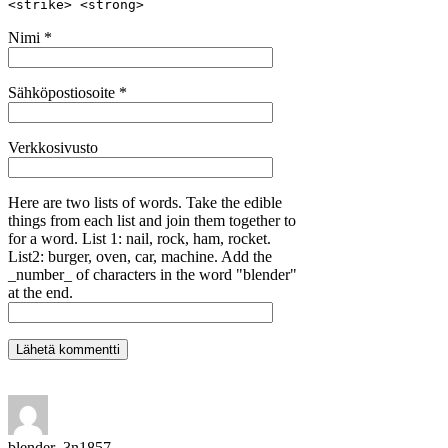
<strike> <strong>
Nimi
*
Sähköpostiosoite
*
Verkkosivusto
Here are two lists of words. Take the edible
things from each list and join them together to
for a word. List 1: nail, rock, ham, rocket.
List2: burger, oven, car, machine. Add the
_number_ of characters in the word "blender"
at the end.
blender_3n1857