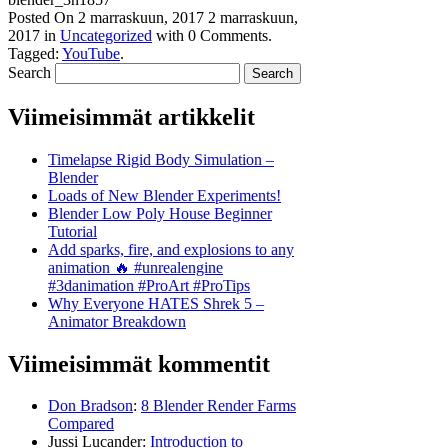
Posted On
2 marraskuun, 2017
2 marraskuun,
2017
in
Uncategorized
with
0 Comments
.
Tagged:
YouTube
.
Search
Viimeisimmät artikkelit
Timelapse Rigid Body Simulation –
Blender
Loads of New Blender Experiments!
Blender Low Poly House Beginner
Tutorial
Add sparks, fire, and explosions to any
animation 🔥 #unrealengine
#3danimation #ProArt #ProTips
Why Everyone HATES Shrek 5 –
Animator Breakdown
Viimeisimmät kommentit
Don Bradson
:
8 Blender Render Farms
Compared
Jussi Lucander
:
Introduction to