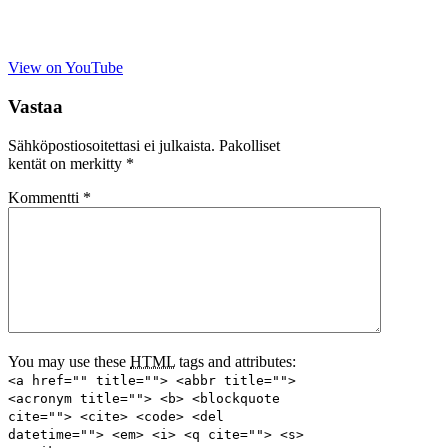
View on YouTube
Vastaa
Sähköpostiosoitettasi ei julkaista.
Pakolliset
kentät on merkitty
*
Kommentti
*
You may use these
HTML
tags and attributes:
<a href="" title=""> <abbr title="">
<acronym title=""> <b> <blockquote
cite=""> <cite> <code> <del
datetime=""> <em> <i> <q cite=""> <s>