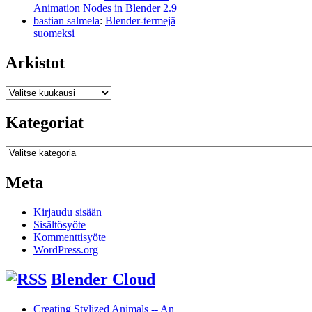
Animation Nodes in Blender 2.9
bastian salmela
:
Blender-termejä
suomeksi
Arkistot
Arkistot
Kategoriat
Kategoriat
Meta
Kirjaudu sisään
Sisältösyöte
Kommenttisyöte
WordPress.org
Blender Cloud
Creating Stylized Animals -- An