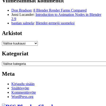
Viimeisimmät kommentit
Don Bradson
:
8 Blender Render Farms Compared
Jussi Lucander
:
Introduction to Animation Nodes in Blender
2.9
bastian salmela
:
Blender-termejä suomeksi
Arkistot
Arkistot
Kategoriat
Kategoriat
Meta
Kirjaudu sisään
Sisältösyöte
Kommenttisyöte
WordPress.org