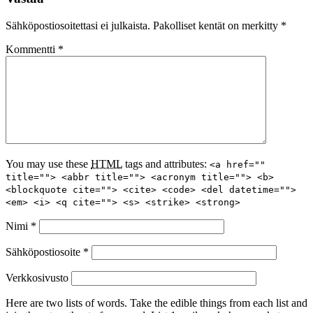
Sähköpostiosoitettasi ei julkaista.
Pakolliset kentät on merkitty
*
Kommentti
*
You may use these
HTML
tags and attributes:
<a href=""
title=""> <abbr title=""> <acronym title=""> <b>
<blockquote cite=""> <cite> <code> <del datetime="">
<em> <i> <q cite=""> <s> <strike> <strong>
Nimi
*
Sähköpostiosoite
*
Verkkosivusto
Here are two lists of words. Take the edible things from each list and