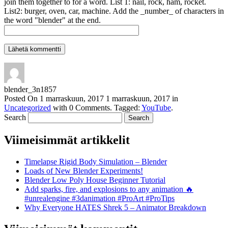
join them together to for a word. List 1: nail, rock, ham, rocket.
List2: burger, oven, car, machine. Add the _number_ of characters in
the word "blender" at the end.
blender_3n1857
Posted On
1 marraskuun, 2017
1 marraskuun, 2017
in
Uncategorized
with
0 Comments
.
Tagged:
YouTube
.
Search
Viimeisimmät artikkelit
Timelapse Rigid Body Simulation – Blender
Loads of New Blender Experiments!
Blender Low Poly House Beginner Tutorial
Add sparks, fire, and explosions to any animation 🔥
#unrealengine #3danimation #ProArt #ProTips
Why Everyone HATES Shrek 5 – Animator Breakdown