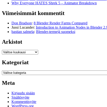
Why Everyone HATES Shrek 5 – Animator Breakdown
Viimeisimmät kommentit
Don Bradson
:
8 Blender Render Farms Compared
Jussi Lucander
:
Introduction to Animation Nodes in Blender 2.
bastian salmela
:
Blender-termejä suomeksi
Arkistot
Arkistot
Kategoriat
Kategoriat
Meta
Kirjaudu sisään
Sisältösyöte
Kommenttisyöte
WordPress.org