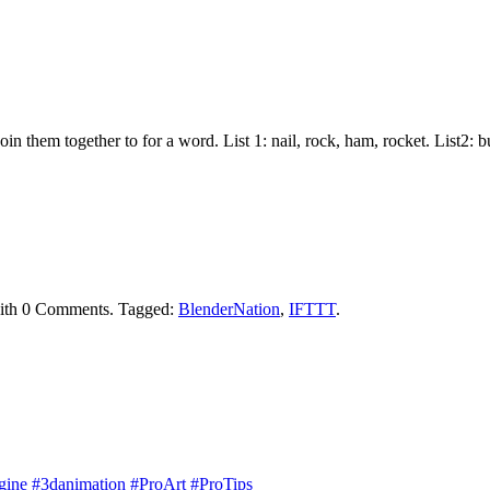
join them together to for a word. List 1: nail, rock, ham, rocket. List2:
ith
0 Comments
.
Tagged:
BlenderNation
,
IFTTT
.
engine #3danimation #ProArt #ProTips