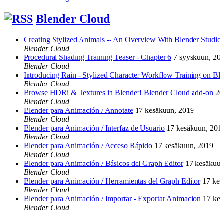
Blender Cloud
Creating Stylized Animals -- An Overview With Blender Studio 
Blender Cloud
Procedural Shading Training Teaser - Chapter 6
7 syyskuun, 2
Blender Cloud
Introducing Rain - Stylized Character Workflow Training on B
Blender Cloud
Browse HDRi & Textures in Blender! Blender Cloud add-on
2
Blender Cloud
Blender para Animación / Annotate
17 kesäkuun, 2019
Blender Cloud
Blender para Animación / Interfaz de Usuario
17 kesäkuun, 20
Blender Cloud
Blender para Animación / Acceso Rápido
17 kesäkuun, 2019
Blender Cloud
Blender para Animación / Básicos del Graph Editor
17 kesäkuu
Blender Cloud
Blender para Animación / Herramientas del Graph Editor
17 ke
Blender Cloud
Blender para Animación / Importar - Exportar Animacion
17 k
Blender Cloud