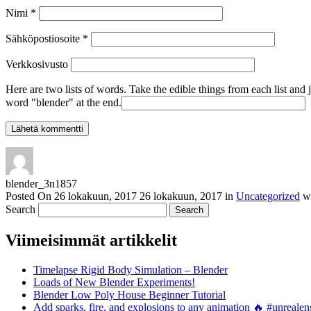
Nimi
*
Sähköpostiosoite
*
Verkkosivusto
Here are two lists of words. Take the edible things from each list and 
word "blender" at the end.
blender_3n1857
Posted On
26 lokakuun, 2017
26 lokakuun, 2017
in
Uncategorized
w
Search
Viimeisimmät artikkelit
Timelapse Rigid Body Simulation – Blender
Loads of New Blender Experiments!
Blender Low Poly House Beginner Tutorial
Add sparks, fire, and explosions to any animation 🔥 #unreal