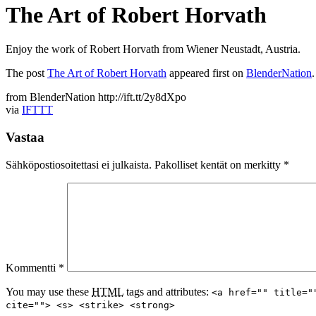
The Art of Robert Horvath
Enjoy the work of Robert Horvath from Wiener Neustadt, Austria.
The post
The Art of Robert Horvath
appeared first on
BlenderNation
.
from BlenderNation http://ift.tt/2y8dXpo
via
IFTTT
Vastaa
Sähköpostiosoitettasi ei julkaista.
Pakolliset kentät on merkitty
*
Kommentti
*
You may use these
HTML
tags and attributes:
<a href="" title="
cite=""> <s> <strike> <strong>